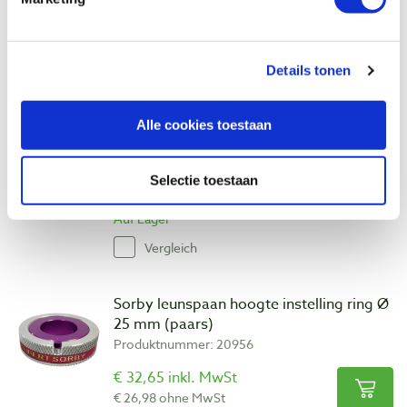
Auf Lager
Vergleich
Details tonen
Sorby leunspaan hoogte instelling ring Ø
25,4 mm (rood)
Alle cookies toestaan
Produktnummer: 20955
€ 32,65 inkl. MwSt
Selectie toestaan
€ 26,98 ohne MwSt
Auf Lager
Vergleich
Sorby leunspaan hoogte instelling ring Ø
25 mm (paars)
Produktnummer: 20956
€ 32,65 inkl. MwSt
€ 26,98 ohne MwSt