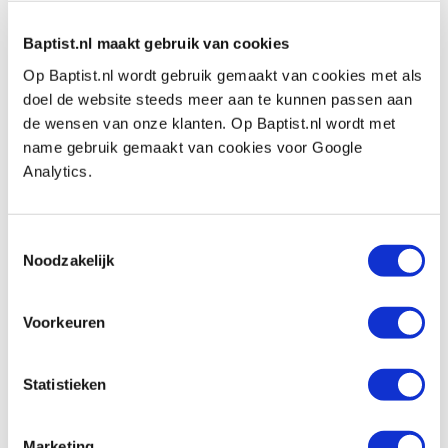
Auf Lager
Vergleich
Baptist.nl maakt gebruik van cookies
Op Baptist.nl wordt gebruik gemaakt van cookies met als
doel de website steeds meer aan te kunnen passen aan
Sorby leunspaan hoogte instelling ring Ø
de wensen van onze klanten. Op Baptist.nl wordt met
16 mm (blauw)
name gebruik gemaakt van cookies voor Google
Produktnummer: 20951
Analytics.
€ 32,65 inkl. MwSt
€ 26,98 ohne MwSt
Auf Lager
Toestemmingsselectie
Noodzakelijk
Vergleich
Voorkeuren
Sorby leunspaan hoogte instelling ring Ø
19 mm (goud)
Produktnummer: 20952
Statistieken
€ 32,65 inkl. MwSt
€ 26,98 ohne MwSt
Marketing