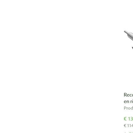
Rec
en r
Prod
€ 13
€ 11