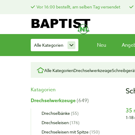
Vor 16:00 bestellt, am selben Tag versendet
Neu
Ange
Alle Kategorien
Alle Kategorien
Drechselwerkzeuge
Schreibgerä
Sc
Katagorien
Drechselwerkzeuge
649
35 
Drechselbänke
55
1-18 
Drechseleisen
176
Drechseleisen mit Spitze
150