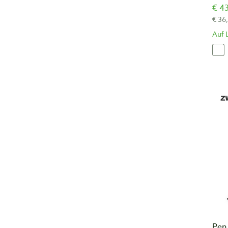
€ 43
€ 36
Auf 
Pen 