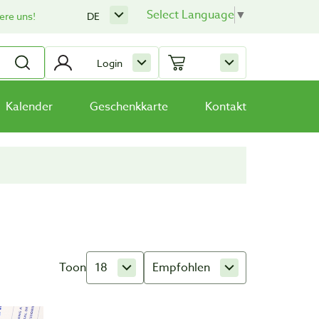
Select Language
▼
ere uns!
DE
Login
Kalender
Geschenkkarte
Kontakt
Toon
18
Empfohlen