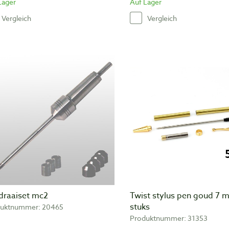
Lager
Auf Lager
Vergleich
Vergleich
draaiset mc2
Twist stylus pen goud 7 
stuks
uktnummer: 20465
Produktnummer: 31353