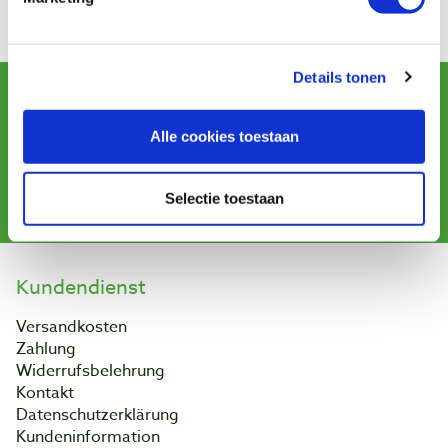
Informationen
Details tonen
Newsletter abonnieren
und erhalten Sie Angebote, neue Produkte und Tipps.
Alle cookies toestaan
Abonnieren
Selectie toestaan
Kundendienst
Versandkosten
Zahlung
Widerrufsbelehrung
Kontakt
Datenschutzerklärung
Kundeninformation