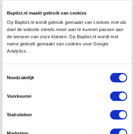
Diameter
: 7 mm
Baptist.nl maakt gebruik van cookies
Morse conus
: 2
Op Baptist.nl wordt gebruik gemaakt van cookies met als
doel de website steeds meer aan te kunnen passen aan
Geschikt voor:
pennen draaien
de wensen van onze klanten. Op Baptist.nl wordt met
name gebruik gemaakt van cookies voor Google
Analytics.
Kundenmeinung
Toestemmingsselectie
Noodzakelijk
Voorkeuren
Baptist nutzt Trusted Shops als unabhängigen
Dienstleister zum Einholen von Bewertungen. Trusted
Statistieken
Shops hat Maßnahmen ergriffen, um sicherzustellen,
dass es sich um echte Bewertungen handelt.
Mehr
Marketing