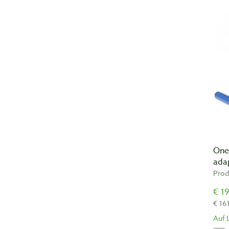
One
ada
Prod
€ 19
€ 16
Auf 