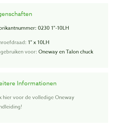
genschaften
brikantnummer: 0230 1"-10LH
hroefdraad:
1" x 10LH
 gebruiken voor:
Oneway en Talon chuck
itere Informationen
jk hier voor de volledige Oneway
ndleiding!