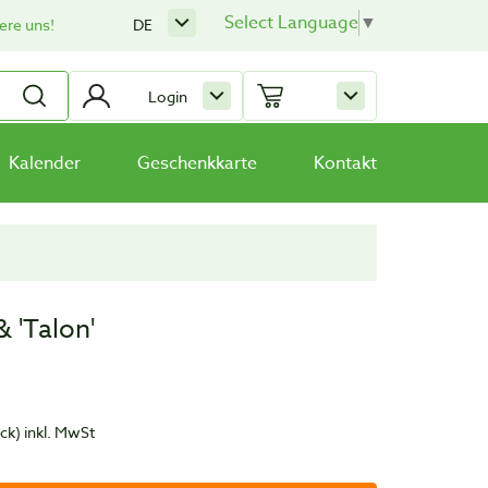
Select Language
▼
ere uns!
DE
Login
Kalender
Geschenkkarte
Kontakt
 'Talon'
ück)
inkl. MwSt