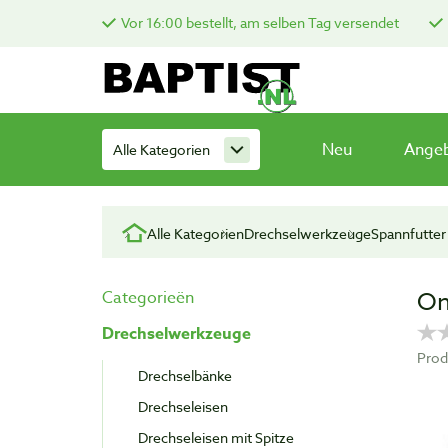
Vor 16:00 bestellt, am selben Tag versendet
Neu
Ange
Alle Kategorien
Alle Kategorien
Drechselwerkzeuge
Spannfutter
On
Categorieën
Drechselwerkzeuge
Prod
Drechselbänke
Drechseleisen
Drechseleisen mit Spitze