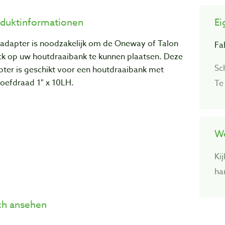
duktinformationen
Ei
adapter
is noodzakelijk om de Oneway of Talon
Fa
ck op uw houtdraaibank te kunnen plaatsen. Deze
Sc
pter
is geschikt voor een houtdraaibank met
oefdraad 1" x 10LH.
Te
We
Ki
ha
h ansehen