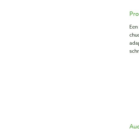
Pro
Een
chu
ada
schr
Auc