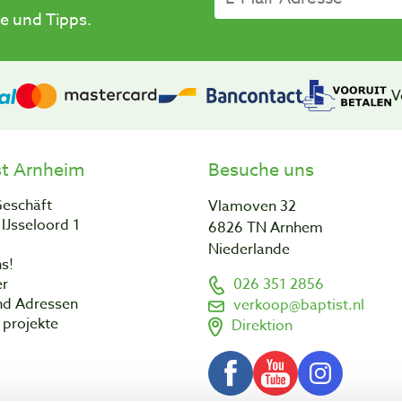
e und Tipps.
V
st Arnheim
Besuche uns
Geschäft
Vlamoven 32
IJsseloord 1
6826 TN Arnhem
Niederlande
s!
er
026 351 2856
nd Adressen
verkoop@baptist.nl
projekte
Direktion