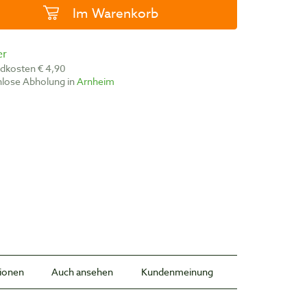
Im Warenkorb
er
ndkosten € 4,90
nlose Abholung in
Arnheim
tionen
Auch ansehen
Kundenmeinung