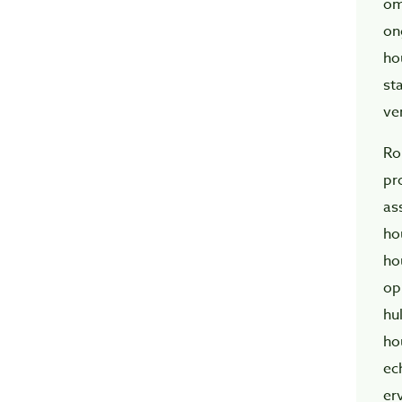
om
on
ho
st
ve
Ro
pr
as
ho
ho
op
hu
ho
ec
er