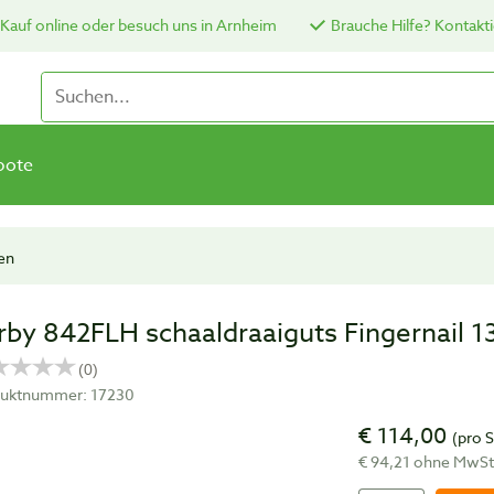
Kauf online oder besuch uns in Arnheim
Brauche Hilfe? Kontakti
bote
en
rby 842FLH schaaldraaiguts Fingernail 
uktnummer: 17230
€ 114,00
(pro 
€ 94,21 ohne MwS