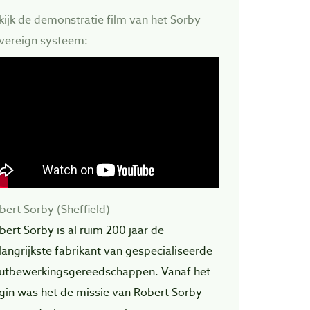
kijk de demonstratie film van het Sorby
vereign systeem:
bert Sorby (Sheffield)
bert Sorby is al ruim 200 jaar de
langrijkste fabrikant van gespecialiseerde
utbewerkingsgereedschappen. Vanaf het
gin was het de missie van Robert Sorby