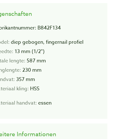
genschaften
brikantnummer: B842F134
del:
diep gebogen, fingernail profiel
eedte:
13 mm (1/2")
tale lengte:
587 mm
inglengte:
230 mm
ndvat:
357 mm
teriaal kling:
HSS
teriaal handvat:
essen
itere Informationen