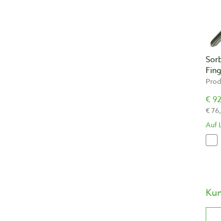
Sor
Fin
Prod
€ 92
€ 76
Auf 
Ku