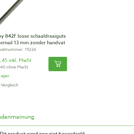
by 842F losse schaaldraaiguts
gernail 13 mm zonder handvat
uktnummer: 19226
,45 inkl. MwSt
,40 ohne MwSt
Lager
Vergleich
ndenmeinung