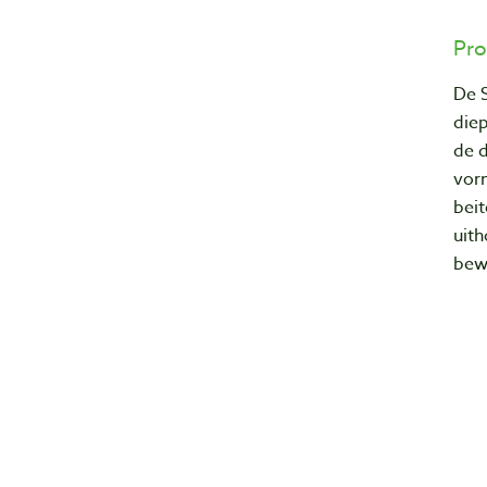
Pro
De 
die
de d
vor
beit
uith
bew