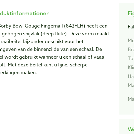
duktinformationen
Ei
Sorby Bowl Gouge Fingernail (842FLH)
heeft een
Fa
p gebogen snijvlak (deep flute). Deze vorm maakt
Mo
raaibeitel bijzonder geschikt voor het
mgeven van de binnenzijde van een schaal. De
Br
el wordt gebruikt wanneer u een schaal of vaas
To
olt.
Met deze beitel kunt u fijne, scherpe
Kl
erkingen maken.
Ha
Ma
Ma
We