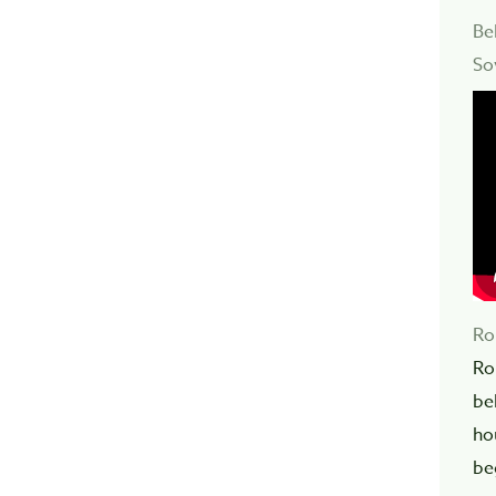
Be
So
Ro
Ro
be
ho
be