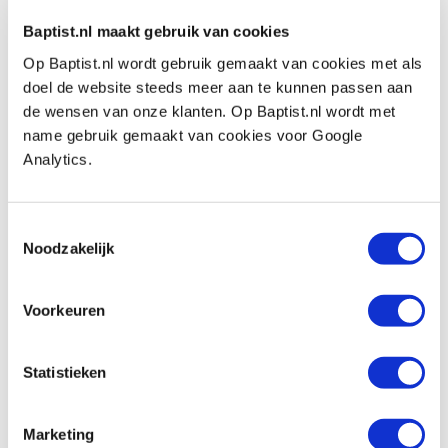
Baptist.nl maakt gebruik van cookies
Auch ansehen
Op Baptist.nl wordt gebruik gemaakt van cookies met als
doel de website steeds meer aan te kunnen passen aan
de wensen van onze klanten. Op Baptist.nl wordt met
Sorby 888/8 Micro schuine beitel 6 mm
name gebruik gemaakt van cookies voor Google
Produktnummer: 12172
Analytics.
€ 23,25 inkl. MwSt
€ 19,21 ohne MwSt
Toestemmingsselectie
Auf Lager
Noodzakelijk
Vergleich
Voorkeuren
Sorby 888/6 Micro afsteekbeitel 10 mm
Produktnummer: 12170
Statistieken
€ 25,05 inkl. MwSt
€ 20,70 ohne MwSt
Marketing
Auf Lager