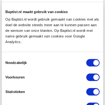
- borstel
Baptist.nl maakt gebruik van cookies
Vorm:
bol
Diameter snijmes
: Ø 8 mm
Op Baptist.nl wordt gebruik gemaakt van cookies met als
doel de website steeds meer aan te kunnen passen aan
Hoogte snijmes
: 8 mm
de wensen van onze klanten. Op Baptist.nl wordt met
name gebruik gemaakt van cookies voor Google
Analytics.
Weitere Informationen
Toestemmingsselectie
Bekijk de demonstratie video van de Decorating
Noodzakelijk
Elf:
Voorkeuren
Statistieken