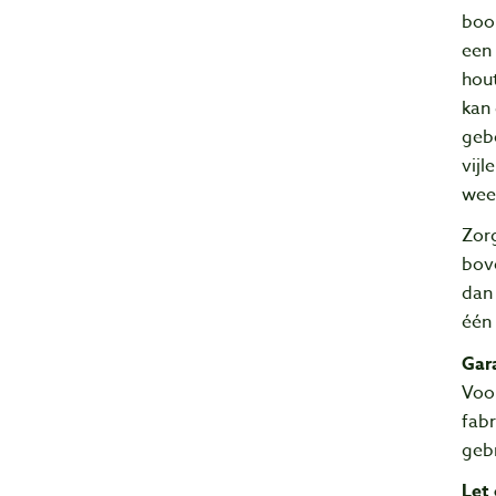
boo
een 
hou
kan 
geb
vijl
wee
Zorg
bove
dan 
één 
Gar
Voo
fabr
gebr
Let 