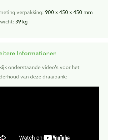
meting verpakking:
900 x 450 x 450 mm
wicht
: 39 kg
itere Informationen
kijk onderstaande video's voor het
derhoud van deze draaibank: