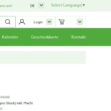
Select Language
▼
ere uns!
DE
Login
Kalender
Geschenkkarte
Kontakt
419,00
(pro Stück)
inkl. MwSt
St