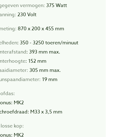
gegeven vermogen:
375 Watt
anning:
230 Volt
meting:
870 x 200 x 455 mm
elheden
: 350 - 3250 toeren/minuut
nterafstand
: 393 mm max.
nterhoogte
: 152 mm
aaidiameter:
305 mm max.
unspaandiameter:
19 mm
ofdas:
Conus: MK2
Schroefdraad: M33 x 3,5 mm
 losse kop:
Conus: MK2