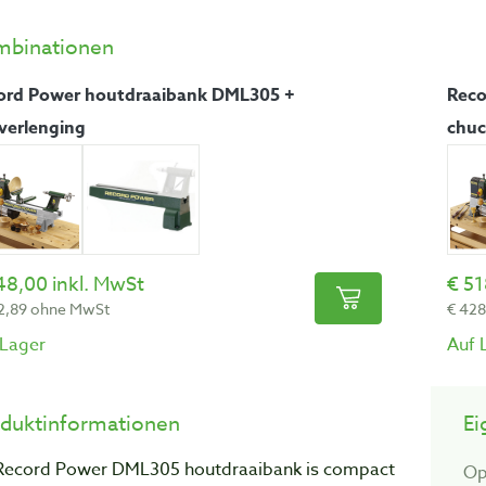
mbinationen
ord Power houtdraaibank DML305 +
Reco
verlenging
chuc
48,00 inkl. MwSt
51
2,89 ohne MwSt
428
 Lager
Auf 
duktinformationen
Ei
Record Power DML305 houtdraaibank is compact
Op