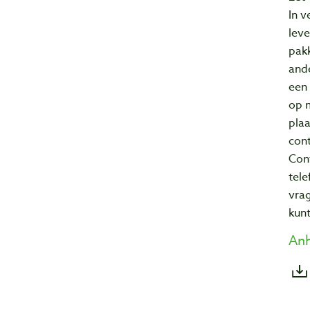
In v
lev
pakk
ande
een
op 
plaa
cont
Cont
tel
vrag
kunt
An