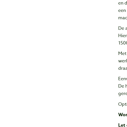
en d
een 
mach
De a
Hier
1500
Met 
wer
draa
Een
De 
ger
Opti
Wor
Let 