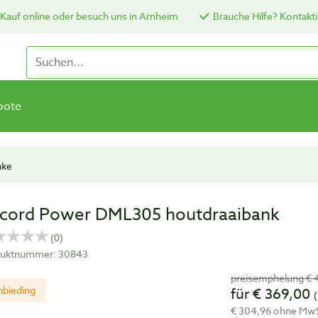
Kauf online oder besuch uns in Arnheim
Brauche Hilfe? Kontakti
bote
nke
cord Power DML305 houtdraaibank
uktnummer: 30843
preisemphelung € 
nbieding
für € 369,00
€ 304,96 ohne Mw