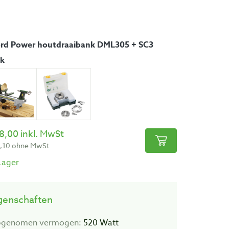
rd Power houtdraaibank DML305 + SC3
k
8,00 inkl. MwSt
,10 ohne MwSt
Lager
genschaften
genomen vermogen:
520 Watt