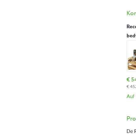
Ko
Rec
bed
5
45
Auf
Pro
De 