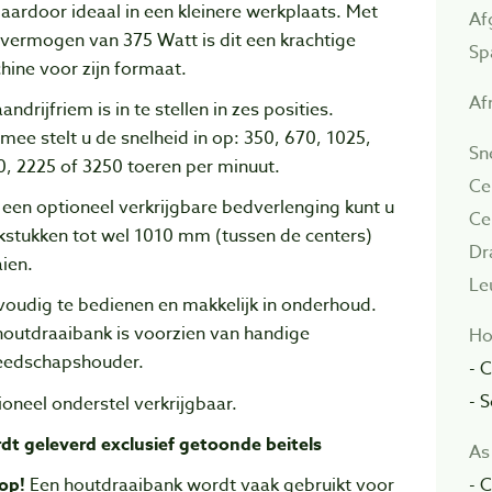
aardoor ideaal in een kleinere werkplaats. Met
Af
vermogen van 375 Watt is dit een krachtige
Sp
ine voor zijn formaat.
Af
andrijfriem is in te stellen in zes posities.
mee stelt u de snelheid in op: 350, 670, 1025,
Sn
, 2225 of 3250 toeren per minuut.
Ce
een optioneel verkrijgbare bedverlenging kunt u
Ce
kstukken tot wel 1010 mm (tussen de centers)
Dr
ien.
Le
voudig te bedienen en makkelijk in onderhoud.
houtdraaibank is voorzien van handige
Ho
eedschapshouder.
- 
- 
oneel onderstel verkrijgbaar.
dt geleverd exclusief getoonde beitels
As
- 
op!
Een houtdraaibank wordt vaak gebruikt voor