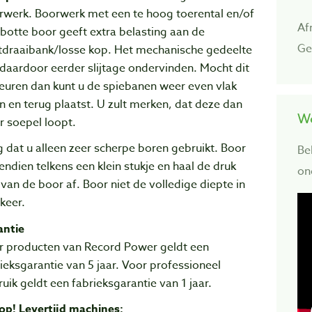
rwerk. Boorwerk met een te hoog toerental en/of
Af
botte boor geeft extra belasting aan de
Ge
tdraaibank/losse kop. Het mechanische gedeelte
daardoor eerder slijtage ondervinden. Mocht dit
euren dan kunt u de spiebanen weer even vlak
en en terug plaatst. U zult merken, dat deze dan
We
r soepel loopt.
 dat u alleen zeer scherpe boren gebruikt. Boor
Be
ndien telkens een klein stukje en haal de druk
on
van de boor af. Boor niet de volledige diepte in
keer.
antie
r producten van Record Power geldt een
ieksgarantie van 5 jaar. Voor professioneel
uik geldt een fabrieksgarantie van 1 jaar.
op! Levertijd machines: