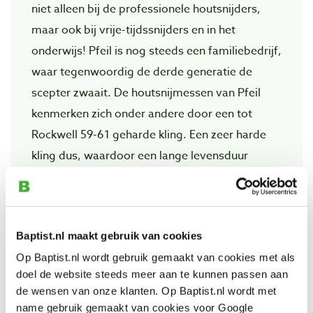
niet alleen bij de professionele houtsnijders,
maar ook bij vrije-tijdssnijders en in het
onderwijs! Pfeil is nog steeds een familiebedrijf,
waar tegenwoordig de derde generatie de
scepter zwaait. De houtsnijmessen van Pfeil
kenmerken zich onder andere door een tot
Rockwell 59-61 geharde kling. Een zeer harde
kling dus, waardoor een lange levensduur
gegarandeerd is en de gebruiker, bij correct
gebruik, gevrijwaard blijft van voortdurend
slijpen en wetten!
Baptist.nl maakt gebruik van cookies
De houtsnijmessen van Pfeil worden stuk voor
Op Baptist.nl wordt gebruik gemaakt van cookies met als
stuk handmatig geproduceerd. Hoewel de
doel de website steeds meer aan te kunnen passen aan
modernste technieken niet geschuwd worden,
de wensen van onze klanten. Op Baptist.nl wordt met
name gebruik gemaakt van cookies voor Google