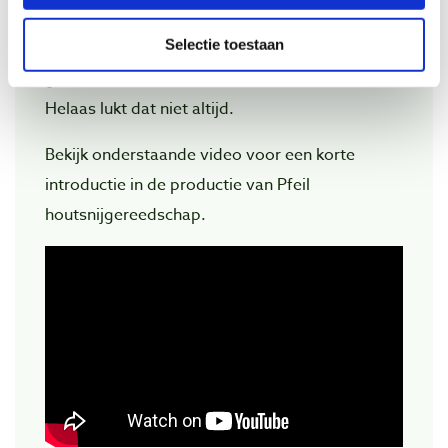
Houtbewerkers proberen we door middel van
Selectie toestaan
een zorgvuldig voorraadbeheer steeds het
gehele Pfeil assortiment in huis te hebben.
Helaas lukt dat niet altijd.
Bekijk onderstaande video voor een korte
introductie in de productie van Pfeil
houtsnijgereedschap.