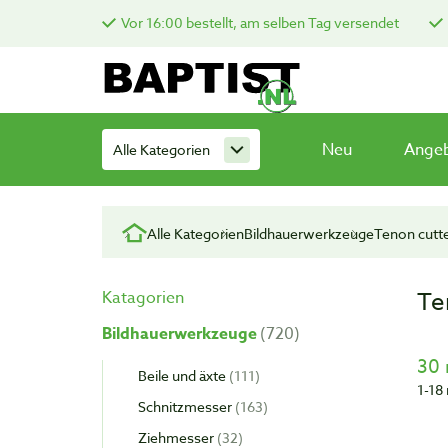
Vor 16:00 bestellt, am selben Tag versendet
Neu
Ange
Alle Kategorien
Alle Kategorien
Bildhauerwerkzeuge
Tenon cutt
Te
Katagorien
Bildhauerwerkzeuge
720
30 
Beile und äxte
111
1-18 
Schnitzmesser
163
Ziehmesser
32