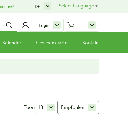
Select Language
▼
ere uns!
DE
Login
Kalender
Geschenkkarte
Kontakt
Toon
18
Empfohlen