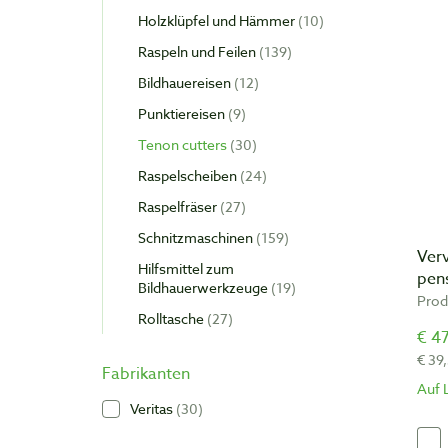
Holzklüpfel und Hämmer
10
Raspeln und Feilen
139
Bildhauereisen
12
Punktiereisen
9
Tenon cutters
30
Raspelscheiben
24
Raspelfräser
27
Schnitzmaschinen
159
Ver
Hilfsmittel zum
pen
Bildhauerwerkzeuge
19
Prod
Rolltasche
27
€ 47
€ 39
Fabrikanten
Auf 
Veritas
30