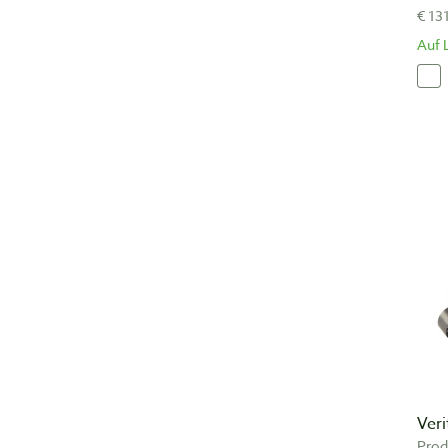
€ 13
Auf 
Veri
Prod