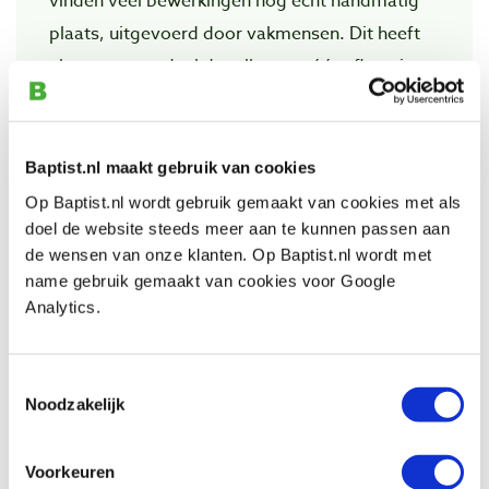
vinden veel bewerkingen nog echt handmatig
plaats, uitgevoerd door vakmensen. Dit heeft
als grote voordeel dat elk mes vóór aflevering
door mensenhanden gaat en beoordeeld
wordt. U zult het zelf merken: Pfeil staat voor
topkwaliteit! Het vele handmatige werk dat aan
Baptist.nl maakt gebruik van cookies
het vervaardigen van een Pfeil houtsnijmes is
Op Baptist.nl wordt gebruik gemaakt van cookies met als
verbonden, heeft ook een nadeel. Er zijn te
doel de website steeds meer aan te kunnen passen aan
de wensen van onze klanten. Op Baptist.nl wordt met
weinig vakmensen om aan de grote vraag naar
name gebruik gemaakt van cookies voor Google
deze Zwitserse gutsen te voldoen.
Analytics.
Aangezien Pfeil al tientallen jaren weigert om
concessies aan de kwaliteit te doen, staat het
Toestemmingsselectie
Noodzakelijk
merk dan ook niet alleen om zijn uitstekende
producten, maar ook om zijn zeer lange
Voorkeuren
levertijden bekend. Bij Baptist voor