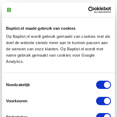
Auch ansehen
Baptist.nl maakt gebruik van cookies
Gränsfors Bruk 410 kleine bijl 'Small
Hatchet'
Op Baptist.nl wordt gebruik gemaakt van cookies met als
Produktnummer: 19255
doel de website steeds meer aan te kunnen passen aan
de wensen van onze klanten. Op Baptist.nl wordt met
€ 147,00 inkl. MwSt
name gebruik gemaakt van cookies voor Google
€ 121,49 ohne MwSt
Analytics.
Auf Lager
Vergleich
Toestemmingsselectie
Noodzakelijk
Kundenmeinung
Voorkeuren