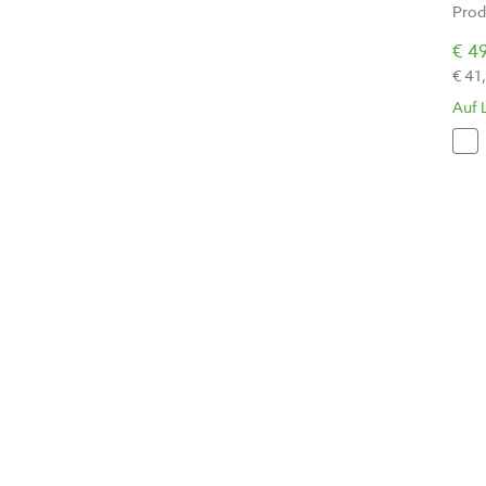
Prod
€ 49
€ 41
Auf 