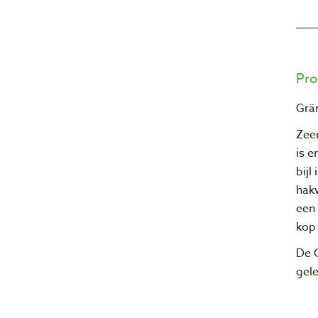
Pro
Grän
Zeer
is 
bijl
hakw
een 
kop
De G
gel