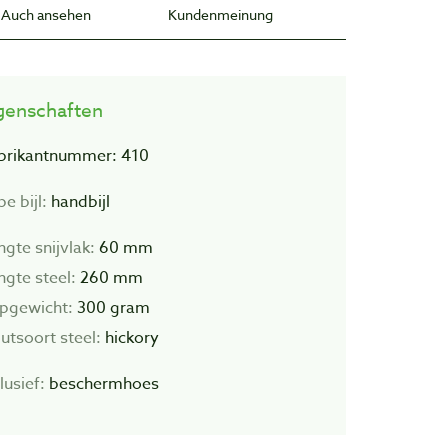
Auch ansehen
Kundenmeinung
genschaften
brikantnummer: 410
e bijl:
handbijl
ngte snijvlak:
60 mm
ngte steel:
260 mm
pgewicht:
300 gram
utsoort steel:
hickory
lusief:
beschermhoes