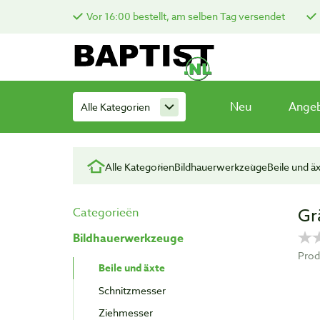
Vor 16:00 bestellt, am selben Tag versendet
Neu
Ange
Alle Kategorien
Alle Kategorien
Bildhauerwerkzeuge
Beile und ä
Gr
Categorieën
Bildhauerwerkzeuge
Prod
Beile und äxte
Schnitzmesser
Ziehmesser