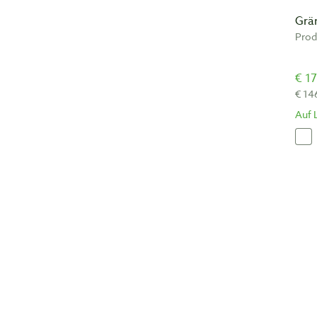
Grän
Prod
€ 17
€ 14
Auf 