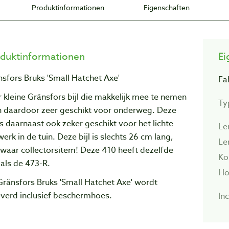
Produktinformationen
Eigenschaften
duktinformationen
Ei
sfors Bruks 'Small Hatchet Axe'
Fa
 kleine Gränsfors bijl die makkelijk mee te nemen
Typ
en daardoor zeer geschikt voor onderweg. Deze
 is daarnaast ook zeker geschikt voor het lichte
Le
erk in de tuin. Deze bijl is slechts 26 cm lang,
Le
waar collectorsitem! Deze 410 heeft dezelfde
Ko
 als de 473-R.
Ho
ränsfors Bruks 'Small Hatchet Axe' wordt
everd inclusief beschermhoes.
Inc