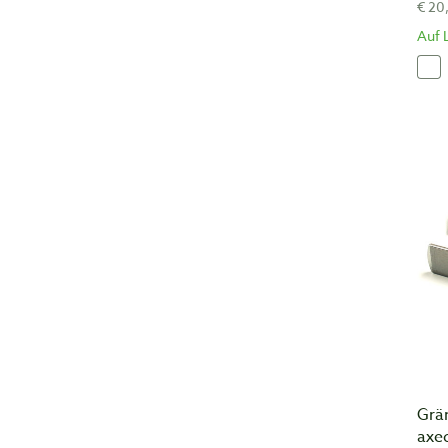
€ 20
Auf 
Grä
axe