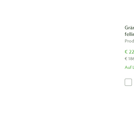
Grä
felli
Prod
€ 22
€ 18
Auf 