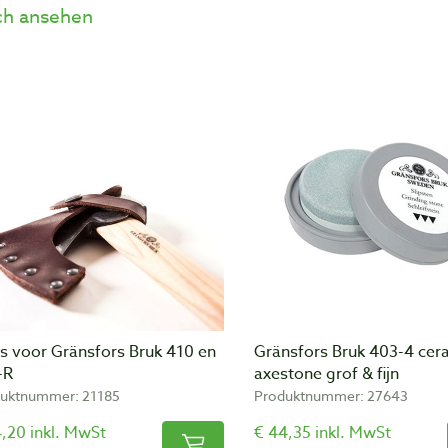
h ansehen
s voor Gränsfors Bruk 410 en
Gränsfors Bruk 403-4 cer
-R
axestone grof & fijn
uktnummer: 21185
Produktnummer: 27643
,20 inkl. MwSt
€ 44,35 inkl. MwSt