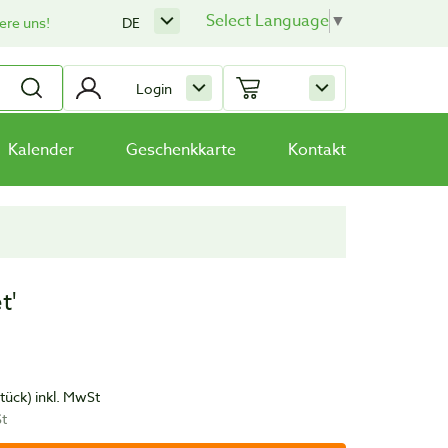
Select Language
▼
ere uns!
DE
Login
Kalender
Geschenkkarte
Kontakt
t'
Stück)
inkl. MwSt
St