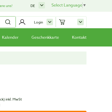
Select Language
▼
ere uns!
DE
Login
Kalender
Geschenkkarte
Kontakt
ück)
inkl. MwSt
t