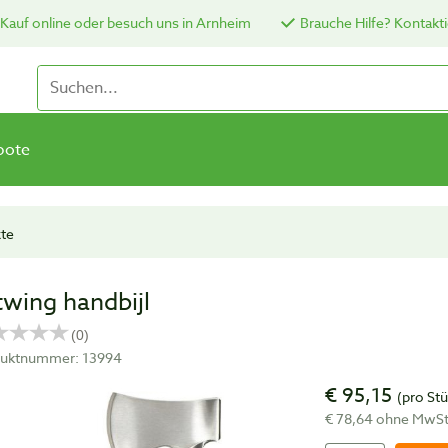
Kauf online oder besuch uns in Arnheim
Brauche Hilfe? Kontakti
bote
xte
twing handbijl
uktnummer: 13994
€ 95,15
(pro St
€ 78,64 ohne MwS