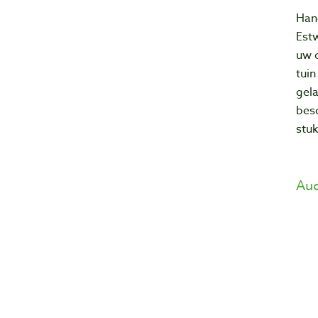
Hand
Estw
uw 
tuin
gel
besc
stuk
Auc