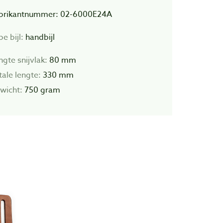
brikantnummer: 02-6000E24A
e bijl:
handbijl
ngte snijvlak:
80 mm
tale lengte:
330 mm
wicht:
750 gram