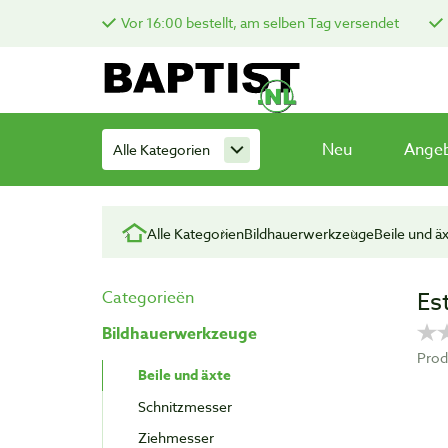
Vor 16:00 bestellt, am selben Tag versendet
Neu
Ange
Alle Kategorien
Alle Kategorien
Bildhauerwerkzeuge
Beile und ä
Es
Categorieën
Bildhauerwerkzeuge
Prod
Beile und äxte
Schnitzmesser
Ziehmesser