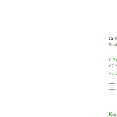
Grif
Prod
€ 9,
€ 7,
Auf 
Ku