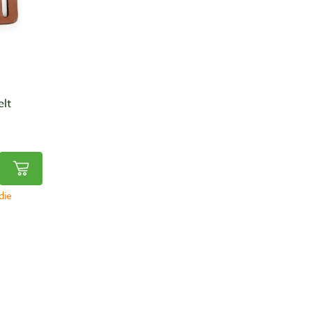
elt
die