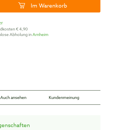
Im Warenkorb
er
ndkosten € 4,90
nlose Abholung in
Arnheim
Auch ansehen
Kundenmeinung
genschaften