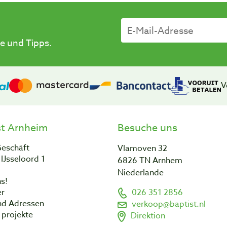
e und Tipps.
V
st Arnheim
Besuche uns
Geschäft
Vlamoven 32
IJsseloord 1
6826 TN Arnhem
Niederlande
s!
er
026 351 2856
nd Adressen
verkoop@baptist.nl
projekte
Direktion