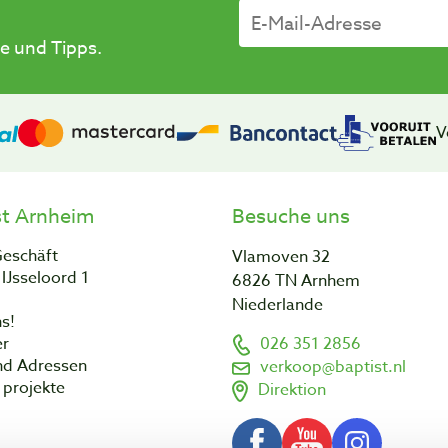
e und Tipps.
V
st Arnheim
Besuche uns
Geschäft
Vlamoven 32
IJsseloord 1
6826 TN Arnhem
Niederlande
s!
er
026 351 2856
nd Adressen
verkoop@baptist.nl
projekte
Direktion