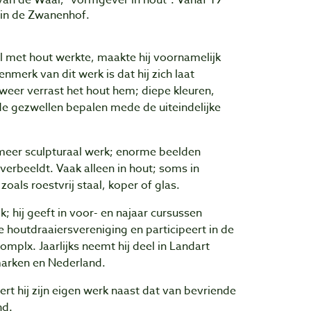
van de Waal, "vormgever in hout". Vanaf 19
en in de Zwanenhof.
el met hout werkte, maakte hij voornamelijk
merk van dit werk is dat hij zich laat
weer verrast het hout hem; diepe kleuren,
de gezwellen bepalen mede de uiteindelijke
 meer sculpturaal werk; enorme beelden
verbeeldt. Vaak alleen in hout; soms in
oals roestvrij staal, koper of glas.
; hij geeft in voor- en najaar cursussen
le houtdraaiersvereniging en participeert in de
omplx. Jaarlijks neemt hij deel in Landart
arken en Nederland.
rt hij zijn eigen werk naast dat van bevriende
nd.