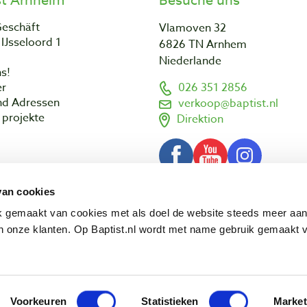
st Arnheim
Besuche uns
Geschäft
Vlamoven 32
IJsseloord 1
6826 TN Arnhem
Niederlande
s!
er
026 351 2856
nd Adressen
verkoop@baptist.nl
projekte
Direktion
van cookies
AGB
Impressum
Datenschut
© 2003 - 2026 Baptist Arnhem BV
ik gemaakt van cookies met als doel de website steeds meer aa
 onze klanten. Op Baptist.nl wordt met name gebruik gemaakt 
Voorkeuren
Statistieken
Market