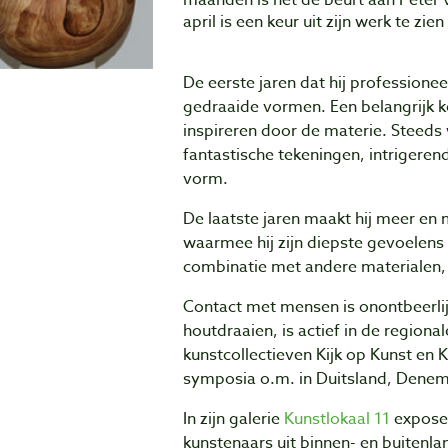
maanden is het de beurt aan Peter 
april is een keur uit zijn werk te zi
De eerste jaren dat hij professione
gedraaide vormen. Een belangrijk ken
inspireren door de materie. Steeds 
fantastische tekeningen, intrigeren
vorm.
De laatste jaren maakt hij meer en
waarmee hij zijn diepste gevoelens 
combinatie met andere materialen, z
Contact met mensen is onontbeerlijk
houtdraaien, is actief in de regiona
kunstcollectieven Kijk op Kunst en K
symposia o.m. in Duitsland, Denem
In zijn galerie
Kunstlokaal 11
exposee
kunstenaars uit binnen- en buitenla