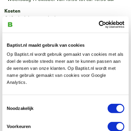
Kosten
€ 10,- incl. btw per deelnemer.
Aanmelden
Wilt u deelnemen aan één van de presentaties, ‘bestel’
en betaal deze dan via onze webwinkel. In de week voor
Baptist.nl maakt gebruik van cookies
deelname aan de presentatie ontvangt u een e-mail met
Op Baptist.nl wordt gebruik gemaakt van cookies met als
praktische informatie.
doel de website steeds meer aan te kunnen passen aan
de wensen van onze klanten. Op Baptist.nl wordt met
Graag tot dan!
name gebruik gemaakt van cookies voor Google
Afmelden
Analytics.
Mocht u onverhoopt toch niet kunnen, meld u dan
uiterlijk tot twee weken voor de workshop af. Dat kan
per e-mail naar:
support@baptist.nl
.
Toestemmingsselectie
Noodzakelijk
Bij aanmelding voor een presentatie gaat u ermee
akkoord, dat er door een van onze medewerkers foto's
Voorkeuren
worden gemaakt. Deze foto's kunnen worden gebruikt