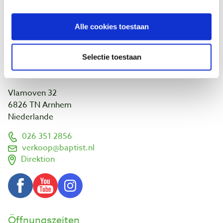
NOEST
Über uns!
Kalender
Alle cookies toestaan
Links und Adressen
Kunden projekte
Selectie toestaan
Besuche uns
Vlamoven 32
6826 TN Arnhem
Niederlande
026 351 2856
verkoop@baptist.nl
Direktion
Öffnungszeiten