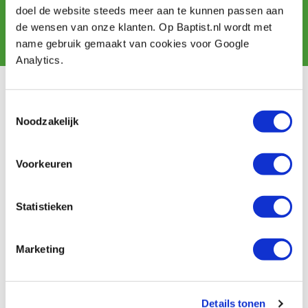
doel de website steeds meer aan te kunnen passen aan
de wensen van onze klanten. Op Baptist.nl wordt met
Abonnieren
name gebruik gemaakt van cookies voor Google
Analytics.
Kundendienst
Toestemmingsselectie
Noodzakelijk
Versandkosten
Zahlung
Widerrufsbelehrung
Voorkeuren
Kontakt
Datenschutzerklärung
Kundeninformation
Statistieken
Batteriegesetz
Baptist Arnheim
Marketing
Unser Geschäft
Ontdek IJsseloord 1
Details tonen