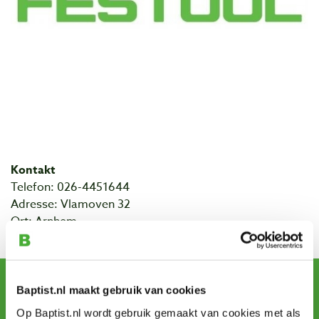
Kontakt
Telefon: 026-4451644
Adresse: Vlamoven 32
Ort: Arnhem
Newsletter abonnieren
Baptist.nl maakt gebruik van cookies
und erhalten Sie Angebote, neue Produkte und Tipps.
Op Baptist.nl wordt gebruik gemaakt van cookies met als