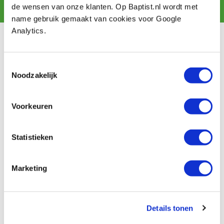
Abonnieren
de wensen van onze klanten. Op Baptist.nl wordt met
name gebruik gemaakt van cookies voor Google
Analytics.
Kundendienst
Versandkosten
Toestemmingsselectie
Zahlung
Noodzakelijk
Widerrufsbelehrung
Kontakt
Voorkeuren
Datenschutzerklärung
Kundeninformation
Batteriegesetz
Statistieken
Baptist Arnheim
Marketing
Unser Geschäft
Ontdek IJsseloord 1
NOEST
Details tonen
Über uns!
Kalender