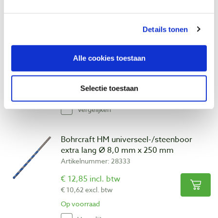
Bohrcraft HM universeel-/steenboor
Details tonen
extra lang Ø 6,0 mm x 150 mm
Artikelnummer: 28330
Alle cookies toestaan
€ 11,30 incl. btw
€ 9,34 excl. btw
Selectie toestaan
Op voorraad
Vergelijken
Bohrcraft HM universeel-/steenboor
extra lang Ø 8,0 mm x 250 mm
Artikelnummer: 28333
€ 12,85 incl. btw
€ 10,62 excl. btw
Op voorraad