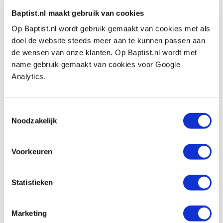
Baptist.nl maakt gebruik van cookies
Bohrcraft HM universeel-/steenboor Ø
Op Baptist.nl wordt gebruik gemaakt van cookies met als
10,0 mm x 120 mm
doel de website steeds meer aan te kunnen passen aan
Artikelnummer: 28328
de wensen van onze klanten. Op Baptist.nl wordt met
name gebruik gemaakt van cookies voor Google
€ 12,55 incl. btw
Analytics.
€ 10,37 excl. btw
Op voorraad
Vergelijken
Toestemmingsselectie
Noodzakelijk
Bohrcraft HM universeel-/steenboor Ø
12,0 mm x 150 mm
Voorkeuren
Artikelnummer: 28329
€ 15,85 incl. btw
Statistieken
€ 13,10 excl. btw
Op voorraad
Marketing
Vergelijken