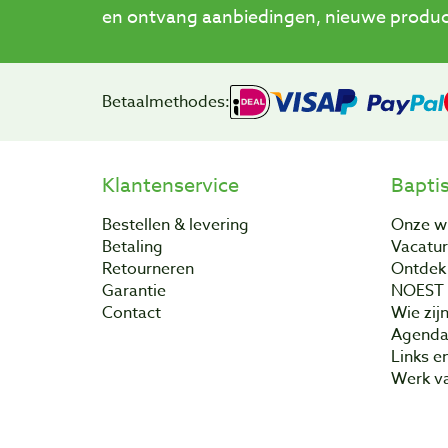
en ontvang aanbiedingen, nieuwe product
Betaalmethodes:
Klantenservice
Bapti
Bestellen & levering
Onze w
Betaling
Vacatu
Retourneren
Ontdek 
Garantie
NOEST
Contact
Wie zijn
Agend
Links e
Werk va