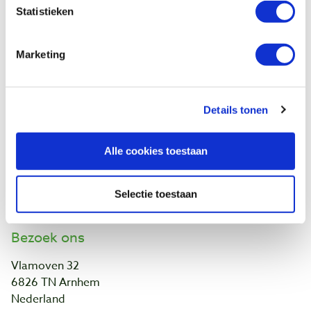
Garantie
Statistieken
Contact
Marketing
Baptist Arnhem
Onze winkel
Vacatures
Details tonen
Ontdek IJsseloord 1
NOEST
Alle cookies toestaan
Wie zijn wij?
Agenda
Links en adressen
Selectie toestaan
Werk van klanten
Bezoek ons
Vlamoven 32
6826 TN Arnhem
Nederland