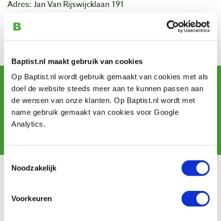
Adres: Jan Van Rijswijcklaan 191
Postcode: 2020
Plaats: Antwerpen (België)
Bezoek de website van Hobby Salon...
Baptist.nl maakt gebruik van cookies
Op Baptist.nl wordt gebruik gemaakt van cookies met als
Schrijf u in voor de maandelijkse nieuwsbrief
doel de website steeds meer aan te kunnen passen aan
en ontvang aanbiedingen, nieuwe producten en tips.
de wensen van onze klanten. Op Baptist.nl wordt met
name gebruik gemaakt van cookies voor Google
Analytics.
Aanmelden
Toestemmingsselectie
Noodzakelijk
Klantenservice
Bestellen & levering
Voorkeuren
Betaling
Retourneren