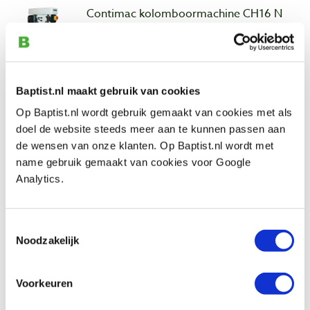
Contimac kolomboormachine CH16 N
Productnumber: 752718
€ 565,00 incl. VAT
€ 466,94 excl. VAT
In stock
Baptist.nl maakt gebruik van cookies
Compare
Op Baptist.nl wordt gebruik gemaakt van cookies met als
doel de website steeds meer aan te kunnen passen aan
de wensen van onze klanten. Op Baptist.nl wordt met
Veer Ø 44 mm voor Contimac
name gebruik gemaakt van cookies voor Google
kolomboormachine CH6 en CH10
Analytics.
kolomboor
Productnumber: 33102
€ 26,50 incl. VAT
Toestemmingsselectie
Noodzakelijk
€ 21,90 excl. VAT
In stock
Compare
Voorkeuren