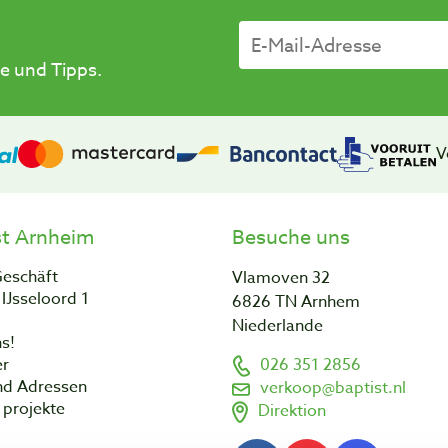
e und Tipps.
V
st Arnheim
Besuche uns
Geschäft
Vlamoven 32
IJsseloord 1
6826 TN Arnhem
Niederlande
s!
er
026 351 2856
nd Adressen
verkoop@baptist.nl
projekte
Direktion