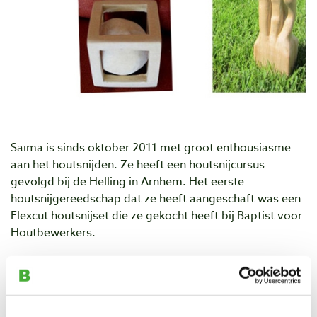
Saïma is sinds oktober 2011 met groot enthousiasme
aan het houtsnijden. Ze heeft een houtsnijcursus
gevolgd bij de Helling in Arnhem. Het eerste
houtsnijgereedschap dat ze heeft aangeschaft was een
Flexcut houtsnijset die ze gekocht heeft bij Baptist voor
Houtbewerkers.
Op Saïma's persoonlijke hobby-website laat ze haar
vele houtsnijprojecten van begin tot eind zien. Hier ziet
u een klein deel van haar houtsnijwerk.