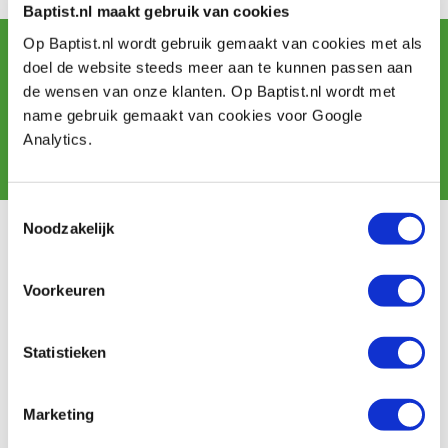
Arbeit von:
Saïma van Dijk-Cobussen
Baptist.nl maakt gebruik van cookies
Newsletter abonnieren
Op Baptist.nl wordt gebruik gemaakt van cookies met als
und erhalten Sie Angebote, neue Produkte und Tipps.
doel de website steeds meer aan te kunnen passen aan
de wensen van onze klanten. Op Baptist.nl wordt met
name gebruik gemaakt van cookies voor Google
Analytics.
Abonnieren
Toestemmingsselectie
Noodzakelijk
Kundendienst
Versandkosten
Voorkeuren
Zahlung
Widerrufsbelehrung
Kontakt
Statistieken
Datenschutzerklärung
Kundeninformation
Batteriegesetz
Marketing