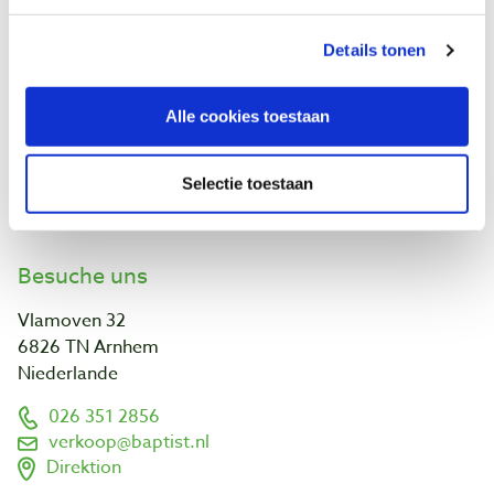
Baptist Arnheim
Details tonen
Unser Geschäft
Ontdek IJsseloord 1
NOEST
Alle cookies toestaan
Über uns!
Kalender
Selectie toestaan
Links und Adressen
Kunden projekte
Besuche uns
Vlamoven 32
6826 TN Arnhem
Niederlande
026 351 2856
verkoop@baptist.nl
Direktion