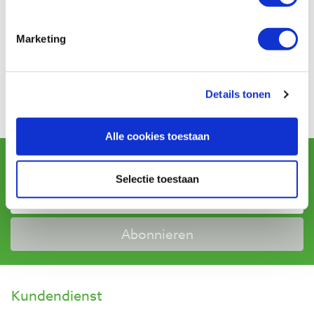
keer als ik bij Baptist ben naar die ene die ik nog net niet
heb.
Om ze scherp te houden slijp ik ze op een Tormek
Marketing
en wet ik ze op een viltschijf.
Voor de afwerking (de
scherpte) heb ik Japanse mesjes, maar ook viool messen
gebruikt.
In die tijd werd er namelijk niet geschuurd,
Details tonen
waardoor het werkstuk meer scherpte krijgt."
Arbeit von:
Paul van de Vaart
Alle cookies toestaan
Newsletter abonnieren
und erhalten Sie Angebote, neue Produkte und Tipps.
Selectie toestaan
Abonnieren
Kundendienst