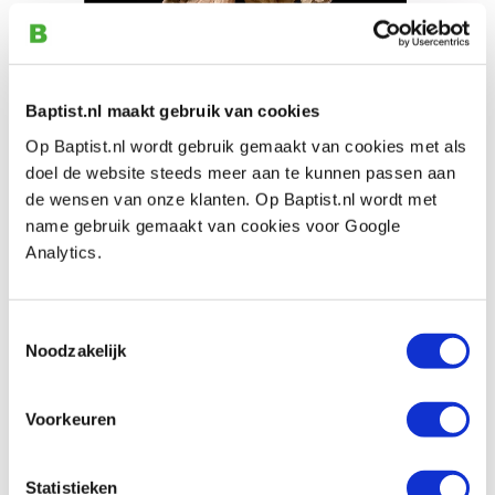
Baptist.nl maakt gebruik van cookies
Op Baptist.nl wordt gebruik gemaakt van cookies met als
Paul van de Vaart maakte deze prachtige
doel de website steeds meer aan te kunnen passen aan
houtsnijwerken.
de wensen van onze klanten. Op Baptist.nl wordt met
name gebruik gemaakt van cookies voor Google
"
Mijn hobby is houtsnijden en met name in de stijl van
Analytics.
Grinling Gibbons. Een heerlijke zoektocht in het oude
ambacht van snijden en creativiteit. Ik ontdek steeds
weer nieuwe dingen. Mijn doel is een complete
Toestemmingsselectie
overmantel te maken (een slinger van festoens om een
Noodzakelijk
schilderij).
"
Hiervoor gebruikte Paul verschillende gereedschappen:
Voorkeuren
"Het begon met een paar gutsen, het werden er al snel
Statistieken
veel meer, bijna een wand vol. Toch kijk ik nog iedere