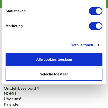
Statistieken
Kundendienst
Marketing
Versandkosten
Zahlung
Widerrufsbelehrung
Kontakt
Details tonen
Datenschutzerklärung
Kundeninformation
Alle cookies toestaan
Batteriegesetz
Baptist Arnheim
Selectie toestaan
Unser Geschäft
Ontdek IJsseloord 1
NOEST
Über uns!
Kalender