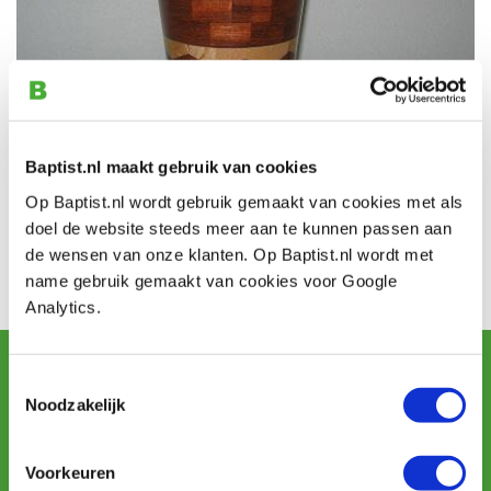
Baptist.nl maakt gebruik van cookies
Henri Verra is gespecialiseerd in het segment
Op Baptist.nl wordt gebruik gemaakt van cookies met als
houtdraaien. Projecten worden in verschillende lagen en
doel de website steeds meer aan te kunnen passen aan
segmenten samengesteld en afgedraaid tot een mooi
de wensen van onze klanten. Op Baptist.nl wordt met
en fascinerend resultaat.
name gebruik gemaakt van cookies voor Google
Analytics.
Arbeit von:
Henri Verra
Newsletter abonnieren
Toestemmingsselectie
und erhalten Sie Angebote, neue Produkte und Tipps.
Noodzakelijk
Voorkeuren
Abonnieren