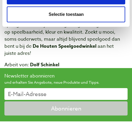
In de winkel
, De Houten Speelgoedwinkel
, wordt
voornamelijk houten speelgoed verkocht. De winkel
Selectie toestaan
richt zich op het leveren van kwalitatief hoogwaardig
speelgoed waarbij zeer zorgvuldig wordt geselecteerd
op speelbaarheid, kleur en kwaliteit. Zoekt u mooi,
soms ouderwets, maar altijd blijvend speelgoed dan
bent u bij de
De Houten Speelgoedwinkel
aan het
juiste adres!
Arbeit von:
Dolf Schinkel
Newsletter abonnieren
und erhalten Sie Angebote, neue Produkte und Tipps.
Abonnieren