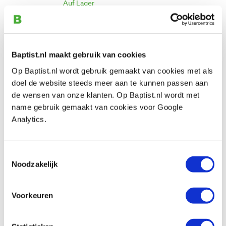
Auf Lager
Vergleich
Onzichtbare schapdrager Ø12 x 100 mm
Baptist.nl maakt gebruik van cookies
Produktnummer: 26852
Op Baptist.nl wordt gebruik gemaakt van cookies met als
€ 8,45 inkl. MwSt
doel de website steeds meer aan te kunnen passen aan
€ 6,98 ohne MwSt
de wensen van onze klanten. Op Baptist.nl wordt met
Auf Lager
name gebruik gemaakt van cookies voor Google
Analytics.
Vergleich
Onzichtbare schapdrager zwaar Ø 12 x
Toestemmingsselectie
100 mm
Noodzakelijk
Produktnummer: 26855
€ 10,85 inkl. MwSt
Voorkeuren
€ 8,97 ohne MwSt
Auf Lager