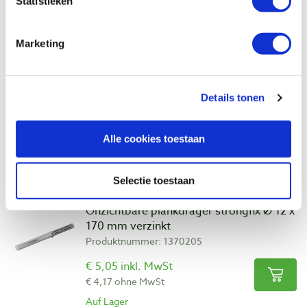
Statistieken
Vergleich
Marketing
Onzichtbare plankdrager strongfix Ø 9 x
135 mm verzinkt
Produktnummer: 1370204
Details tonen
€ 4,70 inkl. MwSt
€ 3,88 ohne MwSt
Alle cookies toestaan
Auf Lager
Vergleich
Selectie toestaan
Onzichtbare plankdrager strongfix Ø 12 x
170 mm verzinkt
Produktnummer: 1370205
€ 5,05 inkl. MwSt
€ 4,17 ohne MwSt
Auf Lager