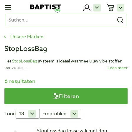
Unsere Marken
StopLossBag
Het
StopLossBag
systeem is ideaal waarmee u uw vloeistoffen
eenvoudig luchtdicht kunt bewaren.
6 resultaten
Filteren
Toon
18
Empfohlen
StopLossBag losse zak met dop