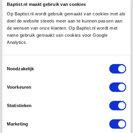
Baptist.nl maakt gebruik van cookies
€ 2,44 ohne MwSt
Op Baptist.nl wordt gebruik gemaakt van cookies met als
Auf Lager
doel de website steeds meer aan te kunnen passen aan
Vergleich
de wensen van onze klanten. Op Baptist.nl wordt met
name gebruik gemaakt van cookies voor Google
StopLossBag startset
Analytics.
Produktnummer: 20613
€ 28,95 inkl. MwSt
Toestemmingsselectie
€ 23,93 ohne MwSt
Noodzakelijk
Auf Lager
Vergleich
Voorkeuren
Statistieken
Vorige
Volgende
Marketing
1