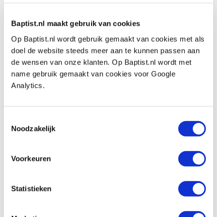
€ 57,90 inkl. MwSt
Baptist.nl maakt gebruik van cookies
€ 47,85 ohne MwSt
Op Baptist.nl wordt gebruik gemaakt van cookies met als
Auf Lager
doel de website steeds meer aan te kunnen passen aan
Vergleich
de wensen van onze klanten. Op Baptist.nl wordt met
name gebruik gemaakt van cookies voor Google
Silky Ultra Accel Japanse vouwzaag
Analytics.
curve 240 mm
Produktnummer: 28561
Toestemmingsselectie
€ 57,75 inkl. MwSt
Noodzakelijk
€ 47,73 ohne MwSt
Auf Lager
Voorkeuren
Vergleich
Statistieken
Silky Bigboy Japanse vouwzaag grof 360
mm
Produktnummer: 33299