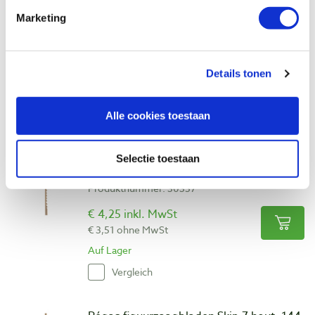
stuks
Marketing
Produktnummer: 30526
€ 27,70 inkl. MwSt
€ 22,89 ohne MwSt
Details tonen
Auf Lager
Vergleich
Alle cookies toestaan
Pégas figuurzaagbladen Skip 7 hout, 12
Selectie toestaan
stuks
Produktnummer: 30357
€ 4,25 inkl. MwSt
€ 3,51 ohne MwSt
Auf Lager
Vergleich