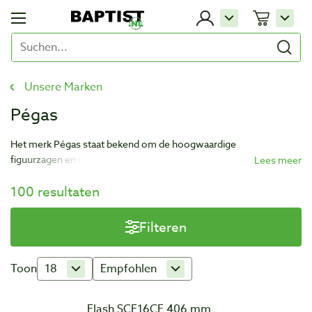
Unsere Marken
Pégas
Het merk Pégas staat bekend om de hoogwaardige
figuurzagen en een grote diversiteit aan figuurzaagbladen. Het
bedrijf is continu bezig met het uitbreiden en verbeteren van het
100 resultaten
assortiment. Het hoofdkantoor van het bedrijf is gevestigd in
Vallorbe, Zwitserland.
Filteren
Toon
18
Empfohlen
Flash SCF16CE 406 mm