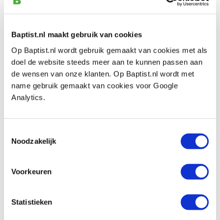
stuks
Produktnummer: 30525
Baptist.nl maakt gebruik van cookies
€ 27,70 inkl. MwSt
€ 22,89 ohne MwSt
Op Baptist.nl wordt gebruik gemaakt van cookies met als
Auf Lager
doel de website steeds meer aan te kunnen passen aan
de wensen van onze klanten. Op Baptist.nl wordt met
Vergleich
name gebruik gemaakt van cookies voor Google
Analytics.
Pégas figuurzaagbladen Skip 5 hout, 12
stuks
Produktnummer: 30355
Toestemmingsselectie
Noodzakelijk
€ 4,05 inkl. MwSt
€ 3,35 ohne MwSt
Voorkeuren
Auf Lager
Vergleich
Statistieken
Pégas figuurzaagbladen Skip 5 hout, 144