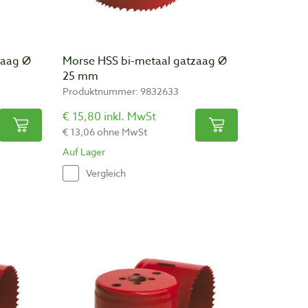
zaag Ø
Morse HSS bi-metaal gatzaag Ø
25 mm
Produktnummer: 9832633
€ 15,80 inkl. MwSt
€ 13,06 ohne MwSt
Auf Lager
Vergleich