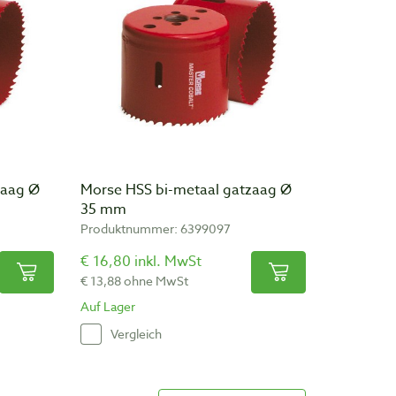
zaag Ø
Morse HSS bi-metaal gatzaag Ø
35 mm
Produktnummer: 6399097
€ 16,80 inkl. MwSt
€ 13,88 ohne MwSt
Auf Lager
Vergleich