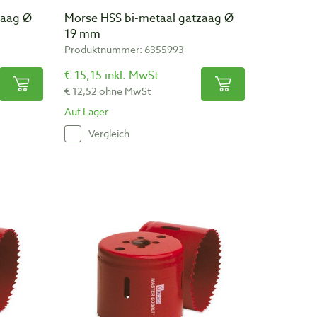
zaag Ø
Morse HSS bi-metaal gatzaag Ø
19 mm
Produktnummer: 6355993
€ 15,15 inkl. MwSt
€ 12,52 ohne MwSt
Auf Lager
Vergleich