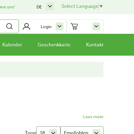
Select Language
▼
ere uns!
DE
Login
Kalender
Geschenkkarte
Kontakt
Toon
18
Empfohlen