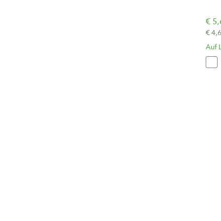
€ 5,
€ 4,
Auf 