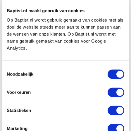
€ 42,55 inkl. MwSt
Baptist.nl maakt gebruik van cookies
€ 35,17 ohne MwSt
Op Baptist.nl wordt gebruik gemaakt van cookies met als
Auf Lager
doel de website steeds meer aan te kunnen passen aan
Vergleich
de wensen van onze klanten. Op Baptist.nl wordt met
name gebruik gemaakt van cookies voor Google
iGaging digitale rolbandmaat rollbot 3,6
Analytics.
meter
Produktnummer: 33931
Toestemmingsselectie
€ 36,15 inkl. MwSt
Noodzakelijk
€ 29,88 ohne MwSt
Auf Lager
Voorkeuren
Vergleich
Statistieken
Vorige
Volgende
Marketing