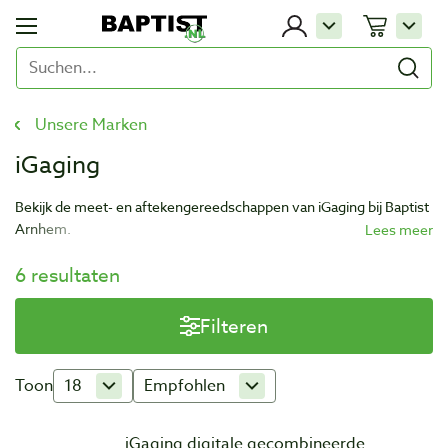
Unsere Marken
iGaging
Bekijk de meet- en aftekengereedschappen van iGaging bij Baptist
Arnhem.
iGaging is een Amerikaans bedrijf welke gespecialiseerd is in het
6 resultaten
maken van accurate meetinstrumenten. Het bedrijf heeft onder
andere een uitgebreid assortiment in digitale meetapparatuur
Filteren
voor de houtbewerker.
Toon
18
Empfohlen
iGaging digitale gecombineerde