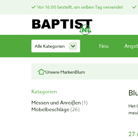
Vor 16:00 bestellt, am selben Tag versendet
Neu
Ange
Alle Kategorien
Unsere Marken
Blum
Bl
Katagorien
Messen und Anreiβen
1
Het 
Möbelbeschläge
26
meub
27 