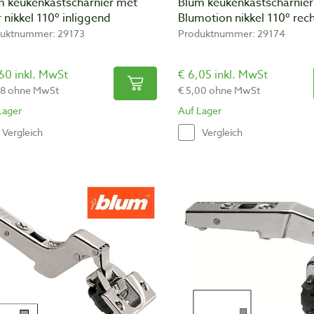
m keukenkastscharnier met
Blum keukenkastscharnier
 nikkel 110º inliggend
Blumotion nikkel 110º rec
uktnummer: 29173
Produktnummer: 29174
60 inkl. MwSt
€ 6,05 inkl. MwSt
98 ohne MwSt
€ 5,00 ohne MwSt
Lager
Auf Lager
Vergleich
Vergleich