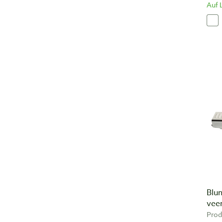
Auf 
Blum
veer
Prod