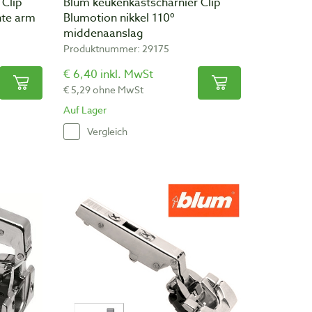
 Clip
Blum keukenkastscharnier Clip
hte arm
Blumotion nikkel 110º
middenaanslag
Produktnummer: 29175
€ 6,40 inkl. MwSt
€ 5,29 ohne MwSt
Auf Lager
Vergleich