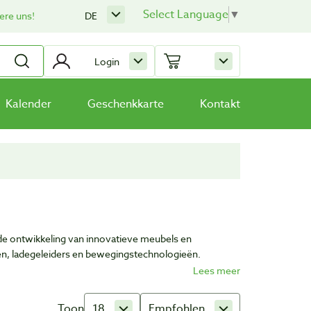
Select Language
▼
ere uns!
DE
Login
Kalender
Geschenkkarte
Kontakt
 de ontwikkeling van innovatieve meubels en
en, ladegeleiders en bewegingstechnologieën.
Toon
18
Empfohlen