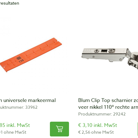
resultaten
m universele markeermal
Blum Clip Top scharnier z
veer nikkel 110º rechte ar
uktnummer: 33962
Produktnummer: 29242
85 inkl. MwSt
€ 3,10 inkl. MwSt
01 ohne MwSt
€ 2,56 ohne MwSt