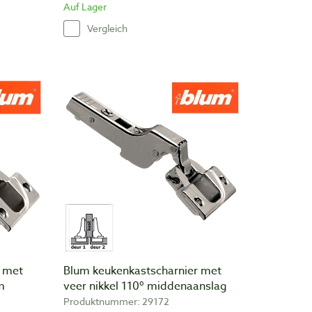
Auf Lager
Vergleich
r met
Blum keukenkastscharnier met
m
veer nikkel 110º middenaanslag
Produktnummer: 29172