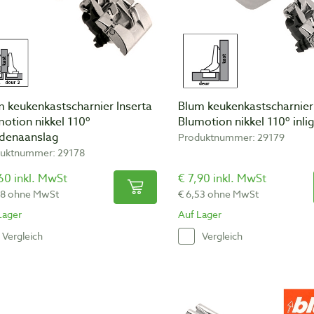
 keukenkastscharnier Inserta
Blum keukenkastscharnier 
otion nikkel 110º
Blumotion nikkel 110º inl
denaanslag
Produktnummer: 29179
uktnummer: 29178
60 inkl. MwSt
€ 7,90 inkl. MwSt
28 ohne MwSt
€ 6,53 ohne MwSt
Lager
Auf Lager
Vergleich
Vergleich