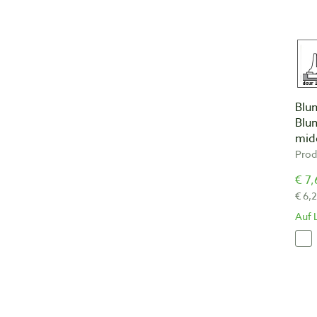
Blum
Blum
mid
Prod
€ 7,
€ 6,
Auf 