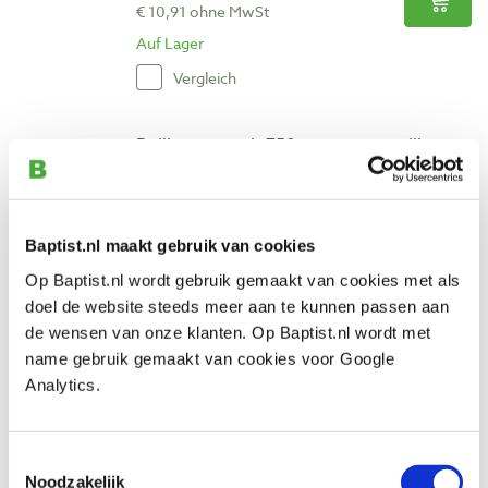
€ 10,91 ohne MwSt
Auf Lager
Vergleich
Polijstpasta wit 750 gram voorpolijsten
Produktnummer: 6431748
€ 12,55 inkl. MwSt
€ 10,37 ohne MwSt
Baptist.nl maakt gebruik van cookies
Auf Lager
Op Baptist.nl wordt gebruik gemaakt van cookies met als
Vergleich
doel de website steeds meer aan te kunnen passen aan
de wensen van onze klanten. Op Baptist.nl wordt met
name gebruik gemaakt van cookies voor Google
Polijstpasta vet donkergroen 900 gram
Analytics.
hoogglans
Produktnummer: 32614
€ 26,70 inkl. MwSt
Toestemmingsselectie
€ 22,07 ohne MwSt
Noodzakelijk