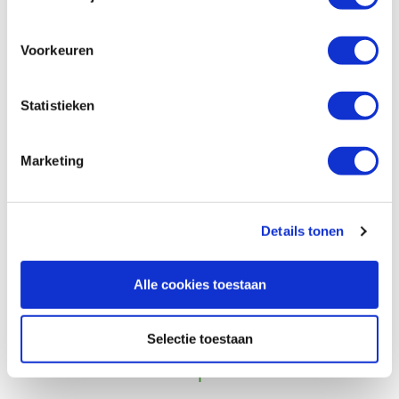
Auf Lager
Vergleich
Voorkeuren
Polijstpasta blauw 1000 gram hoogglans
Statistieken
Produktnummer: 6431747
€ 17,35 inkl. MwSt
Marketing
€ 14,34 ohne MwSt
Auf Lager
Vergleich
Details tonen
Alle cookies toestaan
Vorige
Volgende
Selectie toestaan
1