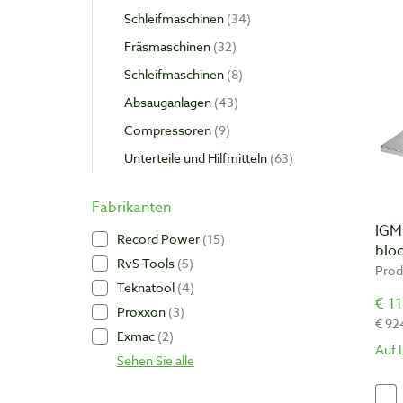
Schleifmaschinen
34
Fräsmaschinen
32
Schleifmaschinen
8
Absauganlagen
43
Compressoren
9
Unterteile und Hilfmitteln
63
Fabrikanten
IGM
Record Power
15
blo
RvS Tools
5
Prod
Teknatool
4
€ 11
Proxxon
3
€ 92
Exmac
2
Auf 
Sehen Sie alle