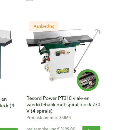
Aanbieding
Record Power PT310 vlak- en
 en
vandiktebank met spiral block 230
lock (4
V (4 spirals)
Produktnummer: 33864
preisemphelung € 3199,00