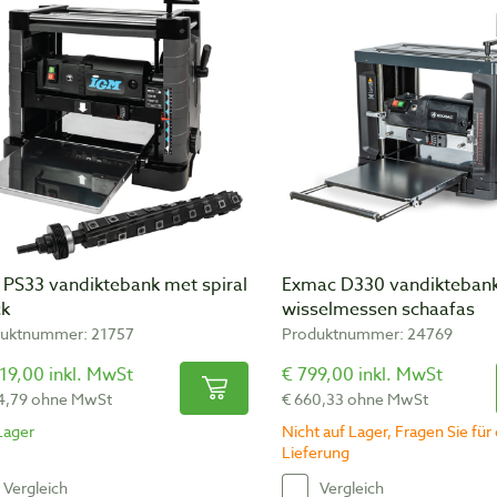
 PS33 vandiktebank met spiral
Exmac D330 vandikteban
ck
wisselmessen schaafas
uktnummer: 21757
Produktnummer: 24769
19,00 inkl. MwSt
€ 799,00 inkl. MwSt
4,79 ohne MwSt
€ 660,33 ohne MwSt
Lager
Nicht auf Lager, Fragen Sie für 
Lieferung
Vergleich
Vergleich