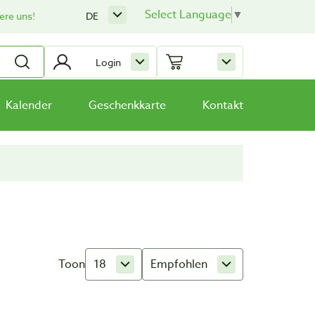
Select Language
▼
ere uns!
DE
Login
Kalender
Geschenkkarte
Kontakt
Toon
18
Empfohlen