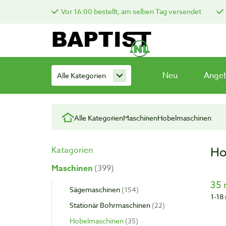
Vor 16:00 bestellt, am selben Tag versendet
Neu
Ange
Alle Kategorien
Alle Kategorien
Maschinen
Hobelmaschinen
Ho
Katagorien
Maschinen
399
35 
Sägemaschinen
154
1-18 
Stationär Bohrmaschinen
22
Hobelmaschinen
35