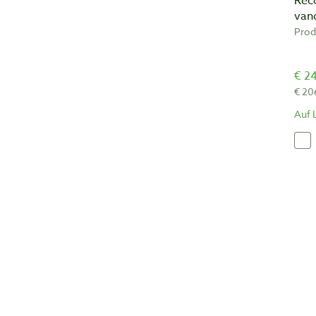
Rec
van
Prod
€ 24
€ 20
Auf 