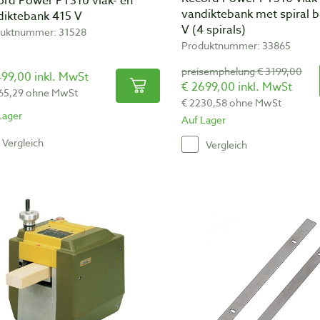
ord Power PT310 vlak- en
vandiktebank met spiral b
diktebank 415 V
V (4 spirals)
uktnummer: 31528
Produktnummer: 33865
preisemphelung € 3199,00
99,00 inkl. MwSt
€ 2699,00 inkl. MwSt
65,29 ohne MwSt
€ 2230,58 ohne MwSt
Lager
Auf Lager
Vergleich
Vergleich