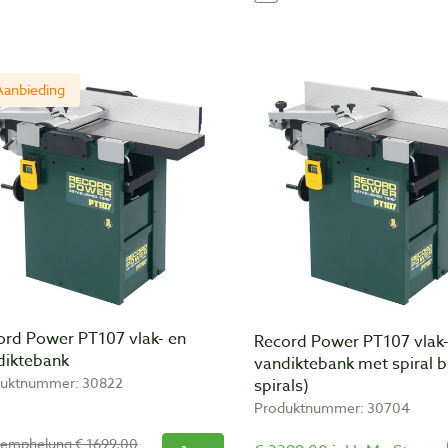
Aanbieding
ord Power PT107 vlak- en
Record Power PT107 vlak-
diktebank
vandiktebank met spiral b
uktnummer: 30822
spirals)
Produktnummer: 30704
semphelung € 1699,00