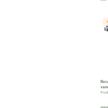
Rec
van
Prod
prei