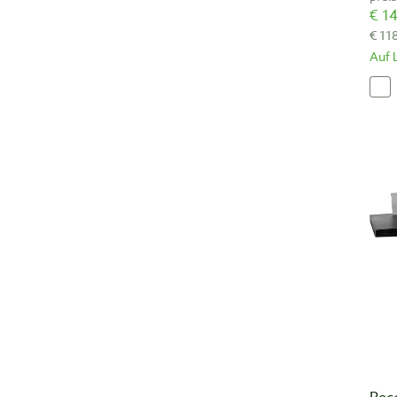
€ 14
€ 11
Auf 