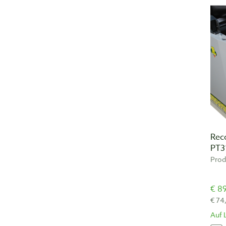
Reco
PT3
Prod
€ 89
€ 74
Auf 