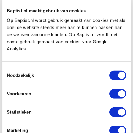
€ 509,00 inkl. MwSt
€ 420,66 ohne MwSt
Baptist.nl maakt gebruik van cookies
Auf Lager
Op Baptist.nl wordt gebruik gemaakt van cookies met als
Vergleich
doel de website steeds meer aan te kunnen passen aan
de wensen van onze klanten. Op Baptist.nl wordt met
name gebruik gemaakt van cookies voor Google
MarMan Tools RL3.0K freeslift
Analytics.
zwenkbaar voor freesmotor
Produktnummer: 33255
€ 749,00 inkl. MwSt
Toestemmingsselectie
Noodzakelijk
€ 619,01 ohne MwSt
Auf Lager
Vergleich
Voorkeuren
MarMan Tools reduceerplaat blanco voor
Statistieken
freeslift
Produktnummer: 33256
Marketing