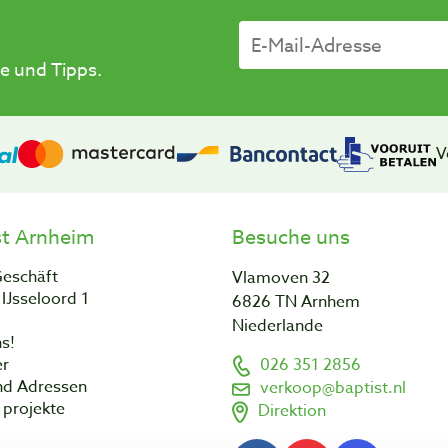
e und Tipps.
V
st Arnheim
Besuche uns
Geschäft
Vlamoven 32
IJsseloord 1
6826 TN Arnhem
Niederlande
s!
er
026 351 2856
nd Adressen
verkoop@baptist.nl
projekte
Direktion