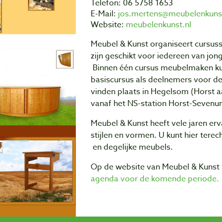
Telefon: 06 5758 1653
E-Mail:
jos.mertens@meubelenkunst
Website:
meubelenkunst.nl
Meubel & Kunst organiseert cursus
zijn geschikt voor iedereen van jong
Binnen één cursus meubelmaken ku
basiscursus als deelnemers voor d
vinden plaats in Hegelsom (Horst aa
vanaf het NS-station Horst-Sevenu
Meubel & Kunst heeft vele
jaren er
stijlen en vormen. U kunt hier tere
en degelijke meubels.
Op de website van Meubel & Kunst 
agenda voor de komende periode.