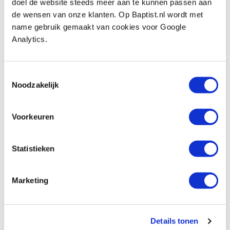
doel de website steeds meer aan te kunnen passen aan
de wensen van onze klanten. Op Baptist.nl wordt met
Lynx set van 2 schraapstalen quadrant
name gebruik gemaakt van cookies voor Google
Produktnummer: 28084
Analytics.
€ 17,70 inkl. MwSt
€ 14,63 ohne MwSt
Toestemmingsselectie
Auf Lager
Noodzakelijk
Vergleich
Voorkeuren
Pax set van 4 schraapstalen multivorm
Produktnummer: 16906
Statistieken
€ 23,45 inkl. MwSt
€ 19,38 ohne MwSt
Marketing
Auf Lager
Vergleich
Details tonen