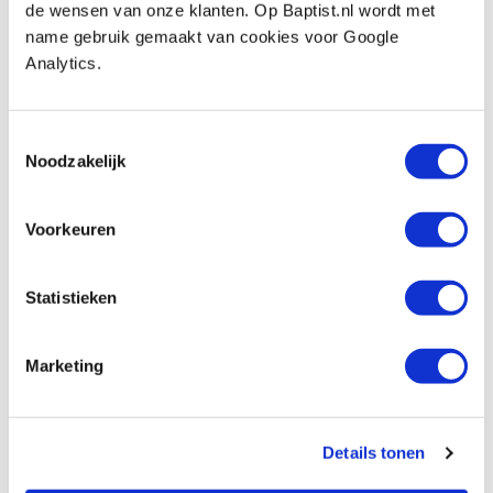
de wensen van onze klanten. Op Baptist.nl wordt met
Produktnummer: 329583
name gebruik gemaakt van cookies voor Google
€ 11,50 inkl. MwSt
Analytics.
€ 9,50 ohne MwSt
Auf Lager
Toestemmingsselectie
Vergleich
Noodzakelijk
Yanipika reinigingsolie voor
Voorkeuren
gereedschappen 100 ml
Produktnummer: 32311
Statistieken
€ 9,90 inkl. MwSt
€ 8,18 ohne MwSt
Auf Lager
Marketing
Vergleich
Details tonen
Kundenmeinung