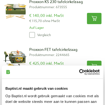
Proxxon KS 230 tafelcirkelzaag
Produktnummer: 673555
€ 140,00 inkl. MwSt
€ 115,70 ohne MwSt
Auf Lager
Vergleich
Proxxon FET tafelcirkelzaag
Produktnummer: 2244665
€ 425,00 inkl. MwSt
€ 351,24 ohne MwSt
Auf Lager
Vergleich
Baptist.nl maakt gebruik van cookies
Op Baptist.nl wordt gebruik gemaakt van cookies met als
Proxxon cirkelzaagblad supercut Ø 58
doel de website steeds meer aan te kunnen passen aan
mm