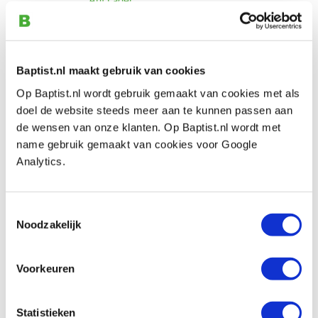
Vergleich
Fein schuurvellen korrel 100 voor
Baptist.nl maakt gebruik van cookies
schuurvinger, 20 stuks
Op Baptist.nl wordt gebruik gemaakt van cookies met als
Produktnummer: 776586
doel de website steeds meer aan te kunnen passen aan
€ 9,55 inkl. MwSt
de wensen van onze klanten. Op Baptist.nl wordt met
€ 7,89 ohne MwSt
name gebruik gemaakt van cookies voor Google
Auf Lager
Analytics.
Vergleich
Toestemmingsselectie
Noodzakelijk
Fein schuurvellen korrel 120 voor
schuurvinger, 20 stuks
Produktnummer: 776587
Voorkeuren
€ 9,55 inkl. MwSt
€ 7,89 ohne MwSt
Statistieken