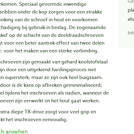
Ge
rkomen. Speciaal gevormde inwendige
pl
esribben onder de kop zorgen voor een strakke
al
zinking van de schroef in hout en voorkomen
chadiging bij gebruik in beslag. De zogenaamde
In
kkel' op de schacht van de deeldraadschroeven
t voor een beter aantrek-effect van twee delen
: voor het maken van een sterke verbinding.
schroeven zijn gemaakt van gehard koolstofstaal
ijn door een uitgekiend hardingsproces niet
en supersterk, maar ze zijn ook heel buigzaam.
door is de kans op afbreken geminimaliseerd;
l tijdens het inschroeven als nadien, wanneer de
oeven zijn verwerkt en het hout gaat werken.
xtra diepe TX-drive zorgt voor veel grip en
kt het inschroeven eenvoudig.
h ansehen