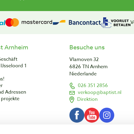
V
st Arnheim
Besuche uns
Geschäft
Vlamoven 32
IJsseloord 1
6826 TN Arnhem
Niederlande
s!
er
026 351 2856
nd Adressen
verkoop@baptist.nl
projekte
Direktion