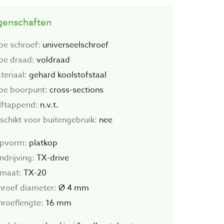
genschaften
pe schroef:
universeelschroef
pe draad:
voldraad
teriaal:
gehard koolstofstaal
pe boorpunt:
cross-sections
lftappend:
n.v.t.
schikt voor buitengebruik:
nee
pvorm:
platkop
ndrijving:
TX-drive
tmaat:
TX-20
hroef diameter:
Ø 4 mm
hroeflengte:
16 mm