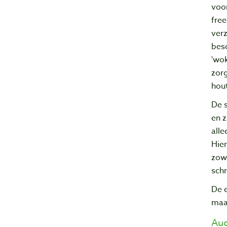
voo
fre
ver
bes
'wo
zorg
hout
De 
en z
alle
Hier
zowe
schr
De e
maa
Auc