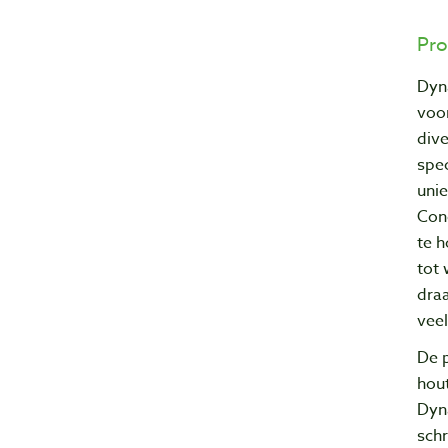
Pro
Dyn
voor
div
spe
uni
Con
te h
tot
draa
vee
De p
hout
Dyn
schr