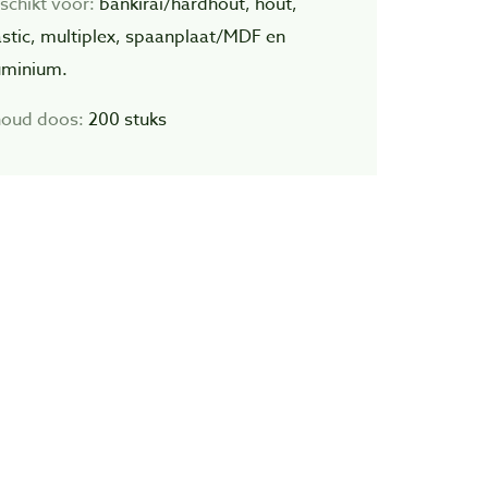
schikt voor:
bankirai/hardhout, hout,
astic, multiplex, spaanplaat/MDF en
uminium.
houd doos:
200 stuks