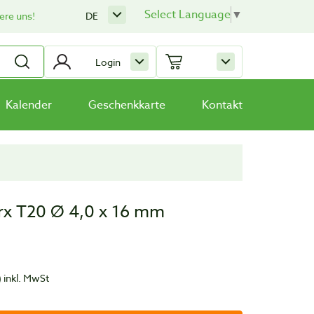
Select Language
▼
ere uns!
DE
Login
Kalender
Geschenkkarte
Kontakt
rx T20 Ø 4,0 x 16 mm
)
inkl. MwSt