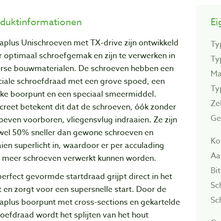
duktinformationen
Ei
aplus Unischroeven met TX-drive zijn ontwikkeld
Ty
 optimaal schroefgemak en zijn te verwerken in
Ty
erse bouwmaterialen. De schroeven hebben een
Ma
ciale schroefdraad met een grove spoed, een
Ty
eke boorpunt en een speciaal smeermiddel.
Ze
creet betekent dit dat de schroeven, óók zonder
Ge
oeven voorboren, vliegensvlug indraaien. Ze zijn
 wel 50% sneller dan gewone schroeven en
Ko
ien superlicht in, waardoor er per acculading
Aa
l meer schroeven verwerkt kunnen worden.
Bi
erfect gevormde startdraad grijpt direct in het
Sc
 en zorgt voor een supersnelle start. Door de
Sc
aplus boorpunt met cross-sections en gekartelde
oefdraad wordt het splijten van het hout