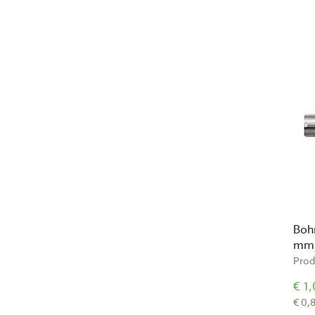
Bohr
mm
Prod
€ 1,
€ 0,