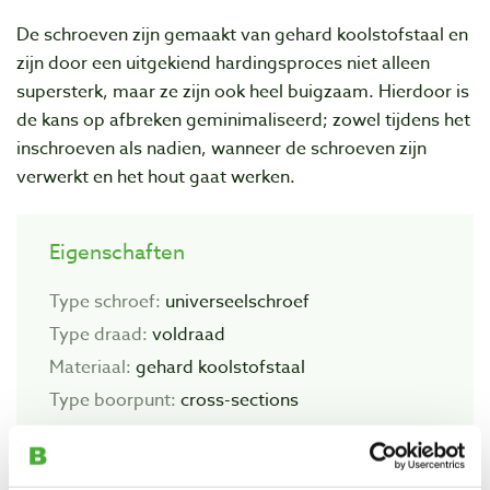
De schroeven zijn gemaakt van gehard koolstofstaal en
zijn door een uitgekiend hardingsproces niet alleen
supersterk, maar ze zijn ook heel buigzaam. Hierdoor is
de kans op afbreken geminimaliseerd; zowel tijdens het
inschroeven als nadien, wanneer de schroeven zijn
verwerkt en het hout gaat werken.
Eigenschaften
Type schroef:
universeelschroef
Type draad:
voldraad
Materiaal:
gehard koolstofstaal
Type boorpunt:
cross-sections
Zelftappend:
n.v.t.
Geschikt voor buitengebruik:
nee