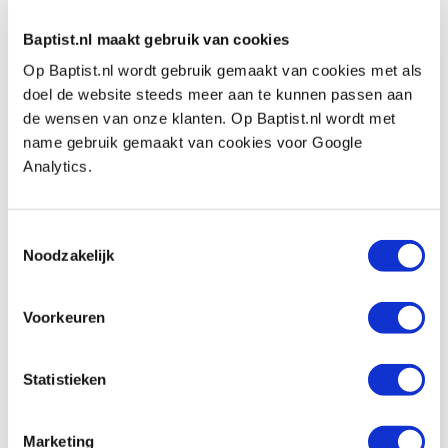
Kopvorm:
platkop
Baptist.nl maakt gebruik van cookies
Aandrijving:
Pozidriv
Op Baptist.nl wordt gebruik gemaakt van cookies met als
Bitmaat:
PZ-2
doel de website steeds meer aan te kunnen passen aan
Schroef diameter:
Ø 3.5 mm
de wensen van onze klanten. Op Baptist.nl wordt met
Schroeflengte:
25 mm
name gebruik gemaakt van cookies voor Google
Analytics.
Geschikt voor:
bankirai/hardhout, hout, plastic,
multiplex, spaanplaat/MDF en aluminium.
Toestemmingsselectie
Noodzakelijk
Inhoud doos:
200 stuks
Voorkeuren
Auch ansehen
Statistieken
Marketing
PB schroevendraaier Pozidriv PZD2 grip