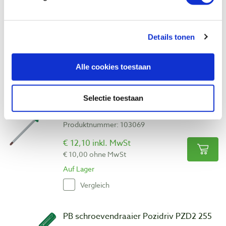
Produktnummer: 852664
€ 13,30 inkl. MwSt
Details tonen
€ 10,99 ohne MwSt
Auf Lager
Alle cookies toestaan
Vergleich
Selectie toestaan
PB schroevendraaier Pozidriv PZD2 205
mm
Produktnummer: 103069
€ 12,10 inkl. MwSt
€ 10,00 ohne MwSt
Auf Lager
Vergleich
PB schroevendraaier Pozidriv PZD2 255