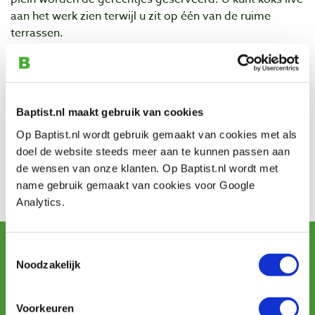
aan het werk zien terwijl u zit op één van de ruime
terrassen.
donderdag 31 mei: 17.00-24.00 uur
vrijdag 1 juni: 16.00-24.00 uur
zaterdag 2 juni: 12.00-24.00 uur
zondag 3 juni: 12.00-21.00 uur
Baptist.nl maakt gebruik van cookies
Op Baptist.nl wordt gebruik gemaakt van cookies met als
Smaakvol Arnhem, het gezelligste open-lucht-
doel de website steeds meer aan te kunnen passen aan
restaurant van Arnhem! De toegang is gratis!
de wensen van onze klanten. Op Baptist.nl wordt met
Kontakt
name gebruik gemaakt van cookies voor Google
Bezoek hier de website van Smaakvol Arnhem...
Analytics.
Newsletter abonnieren
Toestemmingsselectie
und erhalten Sie Angebote, neue Produkte und Tipps.
Noodzakelijk
Voorkeuren