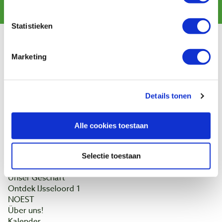
Abonnieren
Statistieken
Kundendienst
Marketing
Versandkosten
Zahlung
Widerrufsbelehrung
Details tonen
Kontakt
Datenschutzerklärung
Kundeninformation
Alle cookies toestaan
Batteriegesetz
Baptist Arnheim
Selectie toestaan
Unser Geschäft
Ontdek IJsseloord 1
NOEST
Über uns!
Kalender