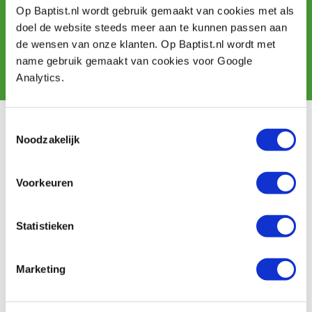
und erhalten Sie Angebote, neue Produkte und Tipps.
Op Baptist.nl wordt gebruik gemaakt van cookies met als
doel de website steeds meer aan te kunnen passen aan
de wensen van onze klanten. Op Baptist.nl wordt met
name gebruik gemaakt van cookies voor Google
Abonnieren
Analytics.
Toestemmingsselectie
Kundendienst
Noodzakelijk
Versandkosten
Zahlung
Voorkeuren
Widerrufsbelehrung
Kontakt
Datenschutzerklärung
Statistieken
Kundeninformation
Batteriegesetz
Marketing
Baptist Arnheim