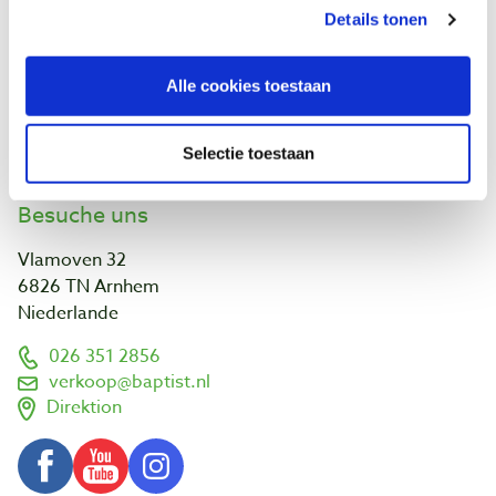
Unser Geschäft
Details tonen
Ontdek IJsseloord 1
NOEST
Über uns!
Alle cookies toestaan
Kalender
Links und Adressen
Kunden projekte
Selectie toestaan
Besuche uns
Vlamoven 32
6826 TN Arnhem
Niederlande
026 351 2856
verkoop@baptist.nl
Direktion