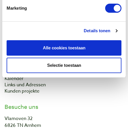
Widerrufsbelehrung
Kontakt
Marketing
Datenschutzerklärung
Kundeninformation
Batteriegesetz
Details tonen
Baptist Arnheim
Alle cookies toestaan
Unser Geschäft
Ontdek IJsseloord 1
NOEST
Selectie toestaan
Über uns!
Kalender
Links und Adressen
Kunden projekte
Besuche uns
Vlamoven 32
6826 TN Arnhem