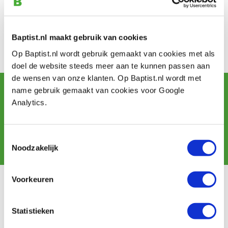
Kontakt
Adresse: Eusebiuskerk
Ort: Arnhem
Baptist.nl maakt gebruik van cookies
Op Baptist.nl wordt gebruik gemaakt van cookies met als
Bezoek de website
doel de website steeds meer aan te kunnen passen aan
de wensen van onze klanten. Op Baptist.nl wordt met
Newsletter abonnieren
name gebruik gemaakt van cookies voor Google
und erhalten Sie Angebote, neue Produkte und Tipps.
Analytics.
Toestemmingsselectie
Abonnieren
Noodzakelijk
Voorkeuren
Kundendienst
Versandkosten
Statistieken
Zahlung