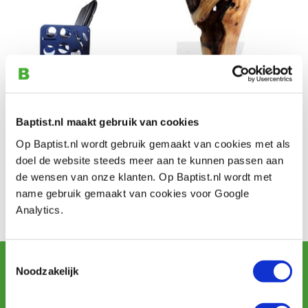
Kontakt
Baptist.nl maakt gebruik van cookies
Ort: Bellingwolde
Op Baptist.nl wordt gebruik gemaakt van cookies met als
doel de website steeds meer aan te kunnen passen aan
Bekijk hier de folder van Houtkunst & Houtdesign 2014
de wensen van onze klanten. Op Baptist.nl wordt met
(pdf-formaat)
name gebruik gemaakt van cookies voor Google
Lees meer op de website van meubelatelier
Analytics.
Allerhanden!
Toestemmingsselectie
Newsletter abonnieren
Noodzakelijk
und erhalten Sie Angebote, neue Produkte und Tipps.