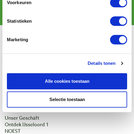
Voorkeuren
Abonnieren
Statistieken
Kundendienst
Marketing
Versandkosten
Zahlung
Widerrufsbelehrung
Details tonen
Kontakt
Datenschutzerklärung
Alle cookies toestaan
Kundeninformation
Batteriegesetz
Selectie toestaan
Baptist Arnheim
Unser Geschäft
Ontdek IJsseloord 1
NOEST