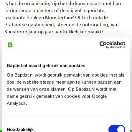
Is het de organisatie, zijn het de kunstenaars met hun
intrigerende objecten, of de stijlvol ingerichte,
markante Brink en Kloostertuin? Of toch ook de
Brabantse gastvrijheid, sfeer en de ontmoeting, wat
Kunstdorp jaar op jaar aantrekkelijker maakt?
Vermoedelijk dan toch het totale plaatje. Jarenlange
ervaring en deskundigheid, gedrevenheid en
enthousiasme en een niets aan het toeval overlatende
aanpak maakt het, dat het 16e Kunstdorp weer in volle
Baptist.nl maakt gebruik van cookies
omvang zal plaatsvinden.
Op Baptist.nl wordt gebruik gemaakt van cookies met als
Kontakt
doel de website steeds meer aan te kunnen passen aan
Adresse: Ledeackersestraat 1b
de wensen van onze klanten. Op Baptist.nl wordt met
PLZ: 5846 AM
name gebruik gemaakt van cookies voor Google
Ort: Ledeacker
Analytics.
Meer info over de locatie
Meer info over Bert Aalbers
Toestemmingsselectie
Noodzakelijk