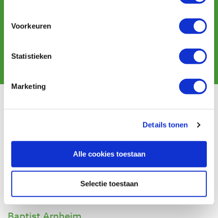
Newsletter abonnieren
und erhalten Sie Angebote, neue Produkte und Tipps.
Voorkeuren
Statistieken
Abonnieren
Marketing
Kundendienst
Versandkosten
Details tonen
Zahlung
Widerrufsbelehrung
Alle cookies toestaan
Kontakt
Datenschutzerklärung
Kundeninformation
Selectie toestaan
Batteriegesetz
Baptist Arnheim