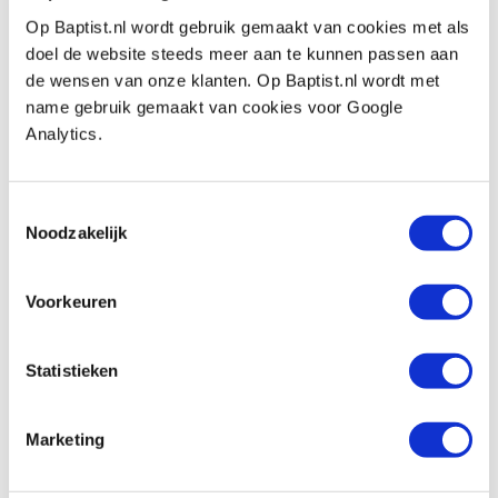
Vergleich
Op Baptist.nl wordt gebruik gemaakt van cookies met als
doel de website steeds meer aan te kunnen passen aan
de wensen van onze klanten. Op Baptist.nl wordt met
Narex houtdraaibeitelset 6-delig
name gebruik gemaakt van cookies voor Google
Produktnummer: 31318
Analytics.
€ 131,00 inkl. MwSt
€ 108,26 ohne MwSt
Toestemmingsselectie
Auf Lager
Noodzakelijk
Vergleich
Voorkeuren
Record Power ProComfort klein project
houtdraaibeitelset, 3-delig
Produktnummer: 17002
Statistieken
€ 239,00 inkl. MwSt
€ 197,52 ohne MwSt
Marketing
Auf Lager